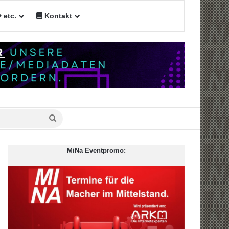
etc.
Kontakt
n
Suche
nach
MiNa Eventpromo: