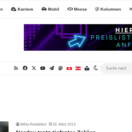
en
Karriere
Mobil
Messe
Kolumnen
RSS
Facebook
X
YouTube
Telegram
Mastodon
Inhaltsverzeichnis
MiNa CH
MiNa AT
Skin umschalte
MiNa-Redaktion
26. März 2013