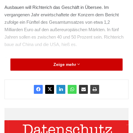
Ausbauen will Richterich das Geschäft in Übersee. Im
vergangenen Jahr erwirtschaftete der Konzern dem Bericht
zufolge ein Fünftel des Gesamtumsatzes von etwa 1,2
Milliarden Euro auf den außereuropäischen Märkten. In fünf
Jahren sollen es zwischen 40 und 50 Prozent sein. Richterich
baue auf China und die USA, hieß es.
Daneben muss das Unternehmen seine Fertigung
Zeige mehr
modernisieren. «Letztlich geht es darum, die gesamte
Produktion, die heute mit der in der Autoindustrie der 1940er
Jahre vergleichbar ist, in nur vier Jahren auf modernste
Prozesse umzustellen», sagte der Manager.
ARKM.marketing