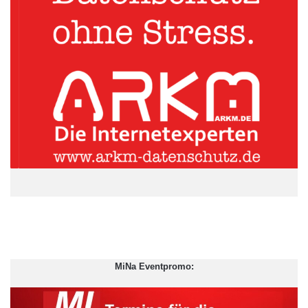
Nordex beschäftigt nach eigenen Angaben weltweit mehr als
2150 Mitarbeiter.
MiNa Eventpromo:
ddp.djn/jwu/mbr