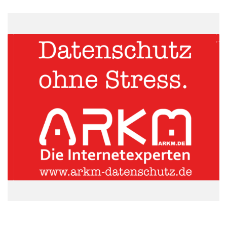
Channel-Hopping wird immer beliebter
Einzelhändler stellen sich schnell auf veränderte Gegebenheiten