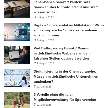
Japanisches Schwert kaufen: Was
Durch die vorausschauende Analyse von Kundeneindrücken
Sammler über Nihonto, Recht und Wert
können Einzelhändler den Erwartungen ihrer Kunden immer
wissen sollten
früher im Verkaufsprozess gerecht werden. Damit binden sie die
2. August 2026
Kunden emotional an ihre Marken und antizipieren mit ihrem
Digitale Souveränität im Mittelstand: Wann
Angebot die Wünsche ihrer Kunden.
sich europäische Softwarealternativen
wirklich lohnen
2. August 2026
Werner Rieche, Geschäftsführer der Software AG Deutschland,
fasst die Entwicklung folgendermaßen zusammen: „Wenn
Viel Traffic, wenig Umsatz: Warum
mittelständische Websites an den
Einzelhändler Lagerbestände in Echtzeit sichtbar machen,
falschen Stellen optimiert werden
durch Einkaufserlebnisse in ihren Ladengeschäften neue
2. August 2026
Kunden gewinnen und bereits zu Beginn des
Digitalisierung in der Chemiebranche:
Verkaufsprozesses vorhersagen können, was ihre Kunden
Müssen mittelständische Unternehmen
wollen, wird es ihnen deutlich leichter fallen, den ‚magischen
umdenken?
Kaufmoment‘ zu nutzen. Dazu muss es möglich sein, die
22. Juli 2026
Verkaufsaktivitäten über verschiedene Systeme zu
5 Vorteile einer digitalen
koordinieren, damit sich das Kundenversprechen erfüllen lässt.“
Mitgliederverwaltung für Sportvereine
22. Juli 2026