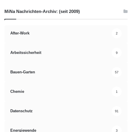
MiNa Nachrichten-Archiv: (seit 2009)
After-Work
2
Arbeitssicherheit
9
Bauen-Garten
57
Chemie
1
Datenschutz
91
Energiewende
3