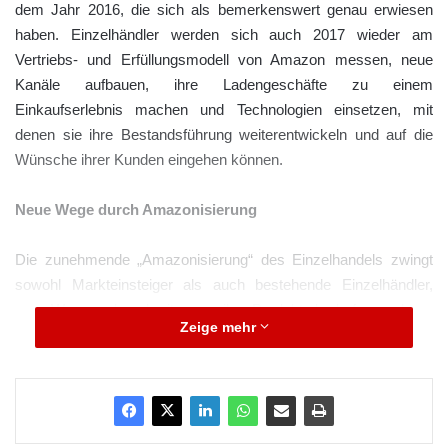
dem Jahr 2016, die sich als bemerkenswert genau erwiesen
haben. Einzelhändler werden sich auch 2017 wieder am
Vertriebs- und Erfüllungsmodell von Amazon messen, neue
Kanäle aufbauen, ihre Ladengeschäfte zu einem
Einkaufserlebnis machen und Technologien einsetzen, mit
denen sie ihre Bestandsführung weiterentwickeln und auf die
Wünsche ihrer Kunden eingehen können.
Neue Wege durch Amazonisierung
Die zunehmende „Amazonisierung“ des Einzelhandels zwingt
sowohl Markteinsteiger als auch bestehende Einzelhändler,
neue Wege zu beschreiten, um ihre Produkte bedarfsgerecht an
Zeige mehr
kaufwillige und oftmals ungeduldige Verbraucher zu verkaufen
und zu liefern.
ARKM.marketing