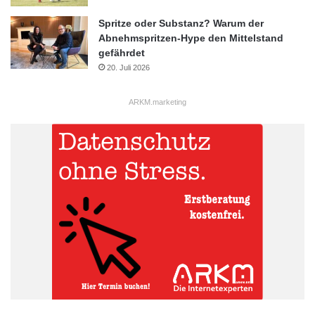
Quelle: Software AG
Spritze oder Substanz? Warum der
Abnehmspritzen-Hype den Mittelstand
Amazon
Amazonisierung
gefährdet
20. Juli 2026
Digitale Trends
Echtzeittransparenz
ARKM.marketing
Einkaufserlebnis
Einzelhandel
Lagerhaltung
Messenger
Trendprognosen
Verkaufsprozesse