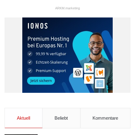
ARKM.marketing
Beim Betreten eines Ladengeschäfts erwarten die Kunden
technische Spielereien. Daher werden die Einzelhändler sie mit
ungewöhnlichen Dingen beim Einkaufen überraschen: Roboter
als Wegweiser, Selbstbedienungskioske für Bestellungen und
Zauberspiegel für die Anprobe von Kleidung.
Küchen der Zukunft
Das Internet der Dinge hält Einzug in die Küche. Mit Geräten wie
Amazon Echo und Hiku können die Verbraucher weitere
Produkte zu ihren Einkaufslisten hinzufügen. Conversational
Commerce wird als Vorstufe der künstlichen Intelligenz in den
nächsten Jahren schließlich in „Cognitive Commerce“ münden
und so zu einer noch stärkeren Kundeneinbindung führen.
Aktuell
Beliebt
Kommentare
Wissen, was der Kunde will