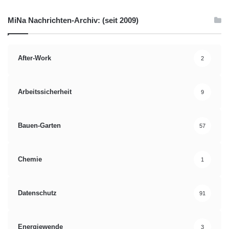
MiNa Nachrichten-Archiv: (seit 2009)
After-Work
2
Arbeitssicherheit
9
Bauen-Garten
57
Chemie
1
Datenschutz
91
Energiewende
3