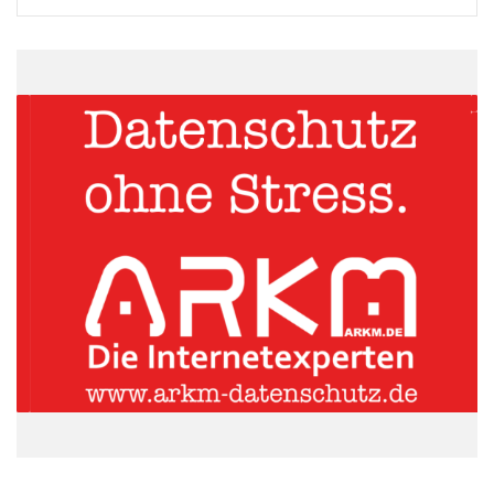
Momentaufnahme liefern. „Nach der Buchung prüfen unsere
Suchroboter jeden Tag den gebuchten Hotelpreis: Sinkt dieser
im Nachhinein, storniert TripRebel den alten Tarif und bucht auf
das neue Angebot um. Der Preisnachlass wird zurückerstattet.
Bieten die Hotels Upgrades an, erhalten das unsere Kunden
oftmals exklusiv“, erläutert Carlos Borges, der Tourismus
studierte und das Startup 2013 mit dem Neurowissenschaftler
Dr. Gernot Supp gründete. „Verbraucher können durchschnittlich
bis zu 20% in ca. 1/3 der Buchungen sparen“, sagt Borges. Wer
will, kann übrigens einen Teil des eingesparten Betrags an die
Welthungerhilfe für den Aufbau Nepals spenden.
ARKM.marketing