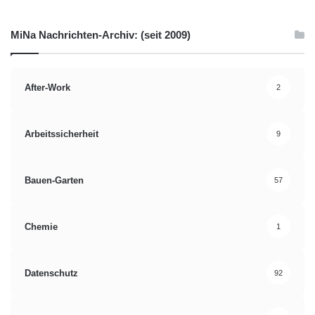
anderen TripRebel online gebucht. Geld verdient das Startup
über eine Provision für alle gebuchten Zimmer.
MiNa Nachrichten-Archiv: (seit 2009)
Quelle: Companisto GmbH
After-Work
2
Buchungen
Hoteltarifen
Reisende
Arbeitssicherheit
9
Startup
Suchmaschine
TripRebel
Welthungerhilfe
Wettbewerb
Bauen-Garten
57
Chemie
1
Datenschutz
92