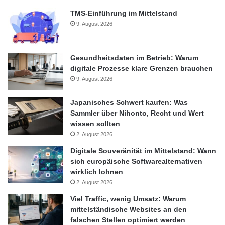
TripRebel mit einem der größten Hotelanbieter der Welt
TMS-Einführung im Mittelstand
zusammen. 2015 zeichnete die Europäische Kommission
9. August 2026
TripRebel als „Best European Startup“ aus.
TripRebel konnte namhafte Investoren überzeugen – jetzt
Gesundheitsdaten im Betrieb: Warum
startet Crowdinvesting
digitale Prozesse klare Grenzen brauchen
9. August 2026
Rund 10.000 Besucher hat die Seite monatlich zu verbuchen.
Japanisches Schwert kaufen: Was
Ein großer Teil kommt mittlerweile aus dem Ausland, wie
Sammler über Nihonto, Recht und Wert
beispielsweise den USA (53% des gesamten Traffics).
wissen sollten
TripRebel ist somit ein Hamburger Startup, das schon jetzt
2. August 2026
international auf Nachfrage stößt. Zurzeit sind bereits 200.000
Digitale Souveränität im Mittelstand: Wann
Hotels von Aachen bis Zaragoza (Spanien) verfügbar. 2016 soll
sich europäische Softwarealternativen
das Inventar auf 500.000 Hotels steigen. Um noch schneller zu
wirklich lohnen
wachsen, startet TripRebel heute eine Crowdinvesting-
2. August 2026
Finanzierungsrunde auf der marktführenden Plattform
Viel Traffic, wenig Umsatz: Warum
Companisto. Beim Crowdinvesting schließen sich viele
mittelständische Websites an den
Personen zusammen, um sich gemeinsam mit Risikokapital an
falschen Stellen optimiert werden