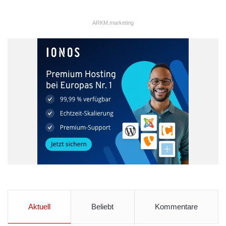
ARKM.marketing
Quelle: Companisto GmbH
2015 zeichnete die EU TripRebel in einem Wettbewerb als
„Best European Startup“ aus
Buchungsportale und der Einsatz von IT haben die
Tourismusbranche in den letzten Jahren verändert: Mehr und
mehr Reisende suchen selbst – Hotels wiederum streben
danach, Preise und Auslastung durch IT immer genauer zu
optimieren. „Wir helfen in diesem Prozess, Nachfragen besser
zu handeln und Planungssicherheit herzustellen. Bei freien
Kapazitäten können Hotels Upgrades anbieten und so Kunden
Aktuell
Beliebt
Kommentare
binden“, ergänzt Dr. Gernot Supp. Schon heute arbeitet