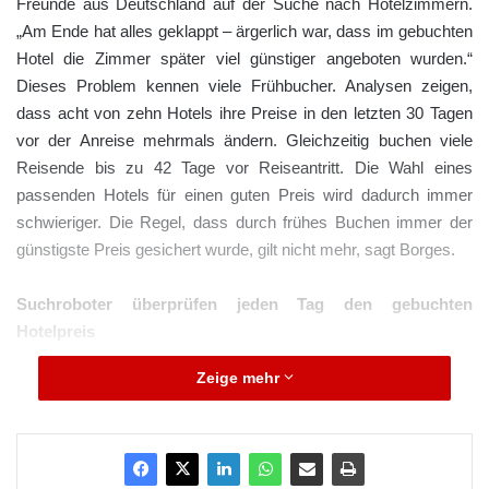
Freunde aus Deutschland auf der Suche nach Hotelzimmern.
„Am Ende hat alles geklappt – ärgerlich war, dass im gebuchten
Hotel die Zimmer später viel günstiger angeboten wurden.“
Dieses Problem kennen viele Frühbucher. Analysen zeigen,
dass acht von zehn Hotels ihre Preise in den letzten 30 Tagen
vor der Anreise mehrmals ändern. Gleichzeitig buchen viele
Reisende bis zu 42 Tage vor Reiseantritt. Die Wahl eines
passenden Hotels für einen guten Preis wird dadurch immer
schwieriger. Die Regel, dass durch frühes Buchen immer der
günstigste Preis gesichert wurde, gilt nicht mehr, sagt Borges.
Suchroboter überprüfen jeden Tag den gebuchten
Hotelpreis
Zeige mehr
Abhilfe will TripRebel schaffen: Wer über die Seite des Startups
bucht, kann von nachträglichen Preisschwankungen profitieren,
da immer ein Stornotarif gebucht wird. Das grenzt das Startup
auch von anderen Vergleichsportalen ab, die eine