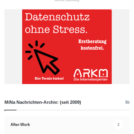
ARKM.marketing
stellten eine Eintrittsbarriere dar. Digitale und hybride Formate
senken diese Hürden erheblich. Virtuelle Messestände, digitale
Produktpräsentationen oder hybride Workshops erlauben es
auch kleineren Unternehmen, ihre Sichtbarkeit zu erhöhen und
internationale Märkte zu erreichen, ohne die Budgets
überzustrapazieren.
Zugleich eröffnen hybride Formate neue Möglichkeiten der
Interaktion. Virtuelle Networking-Räume, Matchmaking-
Algorithmen oder On-Demand-Bibliotheken verlängern die
Lebensdauer einer Veranstaltung über den eigentlichen Termin
hinaus. Inhalte sind damit nicht mehr auf ein bestimmtes Datum
beschränkt, sondern können jederzeit abgerufen werden.
MiNa Nachrichten-Archiv: (seit 2009)
Herausforderungen bleiben
bestehen
After-Work
2
Doch die Entwicklung bringt auch Herausforderungen mit sich.