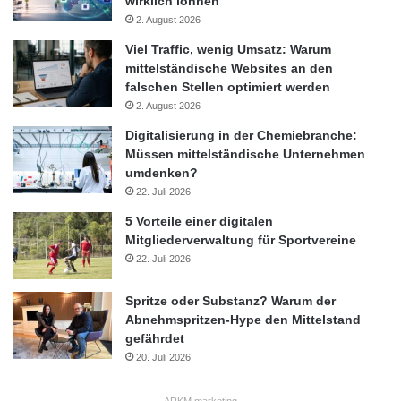
wirklich lohnen
Gerade mittelständische Unternehmen, die ihre Budgets präzise
2. August 2026
einsetzen müssen, profitieren von dieser Messbarkeit. „
Gerade
Viel Traffic, wenig Umsatz: Warum
für den Mittelstand bieten hybride Events enorme Chancen: Sie
mittelständische Websites an den
ermöglichen eine kosteneffiziente Teilnahme, weltweite
falschen Stellen optimiert werden
Reichweite und messbare Daten zur Erfolgskontrolle. Dadurch
2. August 2026
werden Budgets effizienter eingesetzt und die Wirkung der
Digitalisierung in der Chemiebranche:
Veranstaltung deutlich erhöht
“, erklärt Larissa Steinbäcker
Müssen mittelständische Unternehmen
umdenken?
weiter.
22. Juli 2026
5 Vorteile einer digitalen
Mitgliederverwaltung für Sportvereine
22. Juli 2026
Hybride Events als Chance für
den Mittelstand
Spritze oder Substanz? Warum der
Abnehmspritzen-Hype den Mittelstand
gefährdet
Für kleine und mittelständische Unternehmen (KMU) war es
20. Juli 2026
traditionell schwieriger, sich auf internationalen Leitmessen oder
Konferenzen
zu präsentieren. Hohe Reise- und Logistikkosten