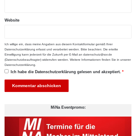
Studien belegen zudem, dass Teilnehmende heute Flexibilität
Website
erwarten. Sie wollen selbst entscheiden, ob sie physisch vor
Ort, virtuell oder in einem Mischformat teilnehmen. Hybride
Events tragen diesem Bedürfnis Rechnung, indem sie beides
kombinieren: Die Intensität des persönlichen Austauschs und
Ich willige ein, dass meine Angaben aus diesem Kontaktformular gemäß Ihrer
Datenschutzerklärung
erfasst und verarbeitet werden. Bitte beachten: Die erteilte
die Reichweite digitaler Tools.
Einwilligung kann jederzeit für die Zukunft per E-Mail an datenschutz@sor.de
(Datenschutzbeauftragter) widerrufen werden. Weitere Informationen finden Sie in unserer
Datenschutzerklärung
.
Nachhaltigkeit als zusätzlicher
Ich habe die
Datenschutzerklärung
gelesen und akzeptiert.
*
Treiber
Neben Flexibilität ist Nachhaltigkeit ein weiterer Grund für die
Etablierung hybrider Formate. Unternehmen stehen zunehmend
MiNa Eventpromo:
unter Druck, ihren ökologischen Fußabdruck zu reduzieren.
Flugreisen für internationale Kongresse, gedruckte Materialien
oder aufwändige Messebauten geraten in den Fokus von
Nachhaltigkeitsstrategien. Virtuelle Elemente bieten hier einen