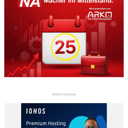
klaren Vorteil, schließlich verringern sie Reiseaufkommen,
reduzieren Ressourcenverbrauch und machen Veranstaltungen
für eine breitere Zielgruppe zugänglich – auch für Menschen, die
aus gesundheitlichen, finanziellen oder geografischen Gründen
nicht reisen können.
Daten und Messbarkeit
gewinnen an Bedeutung
ARKM.marketing