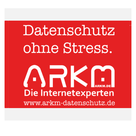
Nachhaltigkeit fördert. Gleichzeitig bleibt das persönliche Treffen
unersetzlich. Die Kunst liegt darin, beides intelligent zu
verbinden
“, betont Larissa Steinbäcker, Co-CEO der
Proske
GmbH.
ARKM.marketing