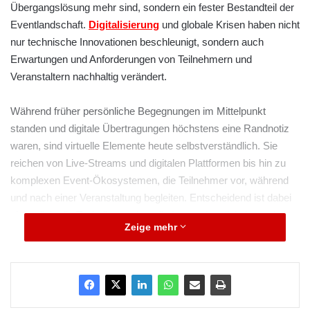
Übergangslösung mehr sind, sondern ein fester Bestandteil der
Eventlandschaft.
Digitalisierung
und globale Krisen haben nicht
nur technische Innovationen beschleunigt, sondern auch
Erwartungen und Anforderungen von Teilnehmern und
Veranstaltern nachhaltig verändert.
Während früher persönliche Begegnungen im Mittelpunkt
standen und digitale Übertragungen höchstens eine Randnotiz
waren, sind virtuelle Elemente heute selbstverständlich. Sie
reichen von Live-Streams und digitalen Plattformen bis hin zu
komplexen Event-Ökosystemen, die Teilnehmer vor, während
und nach einer Veranstaltung begleiten. Entscheidend ist dabei
nicht allein die Technik, sondern die Integration digitaler und
Zeige mehr
physischer Elemente zu einem stimmigen Gesamterlebnis.
„
Wir sehen, dass Events heute viel stärker hybrid gedacht
werden. Virtuelle Elemente sind nicht mehr nur eine Notlösung,
sondern ein fester Bestandteil, der Reichweite, Inklusion und