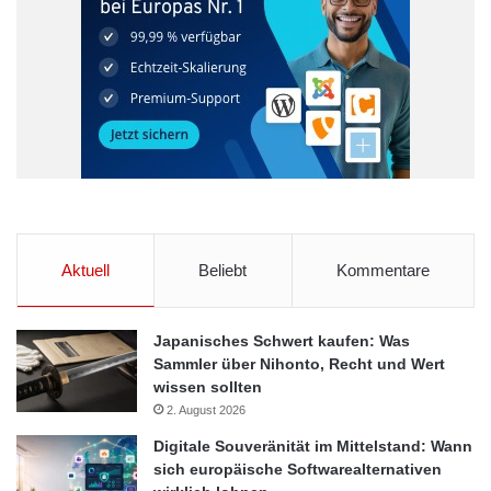
© Larissa Steinbäcker, Proske
Aktuell
Beliebt
Kommentare
Ein wesentlicher Unterschied zwischen klassischen und
hybriden Events liegt in der Datenebene. Während früher Erfolg
Japanisches Schwert kaufen: Was
oft an weichen Faktoren wie Stimmung oder Networking-
Sammler über Nihonto, Recht und Wert
Möglichkeiten gemessen wurde, erlauben digitale Elemente
wissen sollten
heute eine detaillierte Analyse. Klickzahlen, Verweildauer,
2. August 2026
Interaktionen im Chat oder Abstimmungen liefern konkrete
Digitale Souveränität im Mittelstand: Wann
Indikatoren für Reichweite und Wirkung.
sich europäische Softwarealternativen