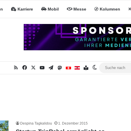
en
Karriere
Mobil
Messe
Kolumnen
RSS
Facebook
X
YouTube
Telegram
Mastodon
Inhaltsverzeichnis
MiNa CH
MiNa AT
Skin umschalte
Despina Tagkalidou
1. Dezember 2015