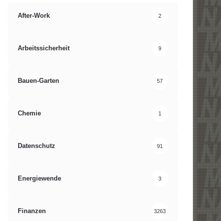
After-Work
2
Arbeitssicherheit
9
Bauen-Garten
57
Chemie
1
Datenschutz
91
Energiewende
3
Finanzen
3263