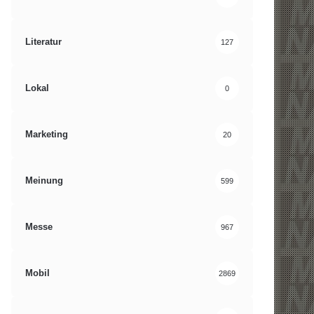
Literatur
127
Lokal
0
Marketing
20
Meinung
599
Messe
967
Mobil
2869