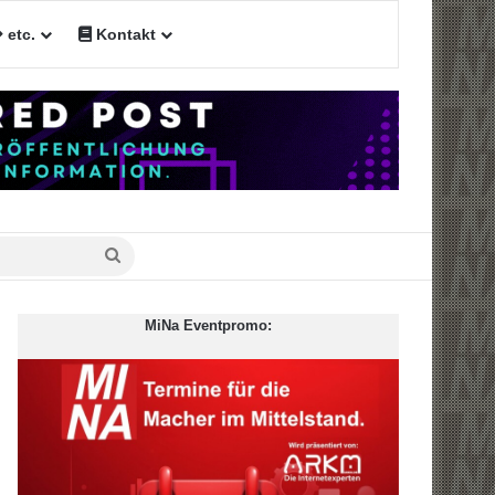
etc.
Kontakt
n
Suche
nach
MiNa Eventpromo: