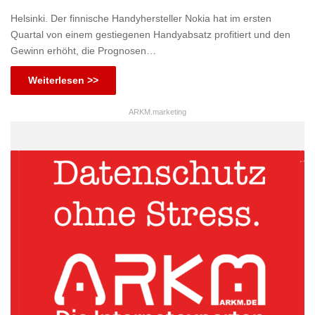
Helsinki. Der finnische Handyhersteller Nokia hat im ersten
Quartal von einem gestiegenen Handyabsatz profitiert und den
Gewinn erhöht, die Prognosen…
Weiterlesen >>
ARKM.marketing