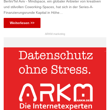
Berlin/Tel Aviv - Mindspace, ein globaler Anbieter von kreativen
und stilvollen Coworking-Spaces, hat sich in der Series-A-
Finanzierungsrunde Kapital in Höhe…
Weiterlesen >>
ARKM.marketing