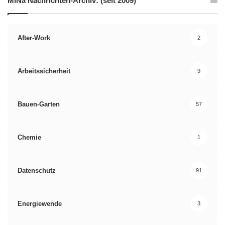
MiNa Nachrichten-Archiv: (seit 2009)
After-Work
2
Arbeitssicherheit
9
Bauen-Garten
57
Chemie
1
Datenschutz
91
Energiewende
3