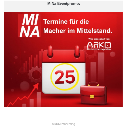
MiNa Eventpromo:
Verena Fehling, Investor Relations Specialist der Basler AG:
„Mit der EU-Marktmissbrauchsverordnung wurden wir mit ganz
neuen Anforderungen konfrontiert – vor allem beim Insiderrecht.
Da wir diese Pflichten zuverlässig erfüllen wollen, haben wir uns
für den INSIDER MANAGER der EQS Group entschieden. Das
Tool, das sich bestens in unsere Plattform einfügt und auch
dank der selbsterklärenden Benutzeroberfläche einfach
handhabbar ist, konnten wir damit direkt nach der Freischaltung
für die Pflege unserer Insiderlisten nutzen – und als doch einmal
eine Frage auftauchte, erhielten wir umgehend Support von
unserem EQS-Kundenbetreuer.“
ARKM.marketing