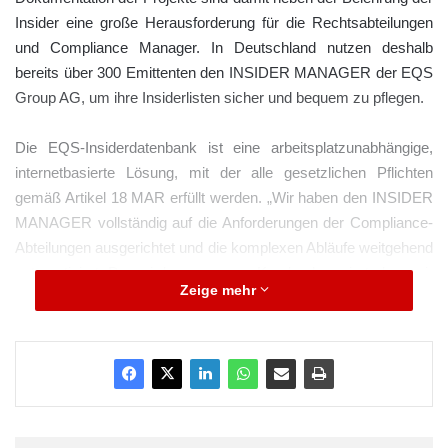
Insider eine große Herausforderung für die Rechtsabteilungen
und Compliance Manager. In Deutschland nutzen deshalb
bereits über 300 Emittenten den INSIDER MANAGER der EQS
Group AG, um ihre Insiderlisten sicher und bequem zu pflegen.
Die EQS-Insiderdatenbank ist eine arbeitsplatzunabhängige,
internetbasierte Lösung, mit der alle gesetzlichen Pflichten
gemäß Artikel 18 MAR erfüllt werden. „Wir haben den INSIDER
MANAGER vollständig auf die Anforderungen der Compliance-
Abteilungen ausgerichtet und die komplexen Abläufe weitgehend
automatisiert. Das wird von unseren Kunden honoriert, denn wir
Zeige mehr
erleichtern ihnen damit die tägliche Arbeit“, freut sich Stephan
Däschler, Head of Account Management der EQS Group, über
die große Nachfrage nach der Datenbank, die optimal in das
EQS COCKPIT eingebunden ist.
Mehr als 300 Unternehmen in Deutschland sowie weitere
Emittenten in Großbritannien, Holland und Italien profitieren