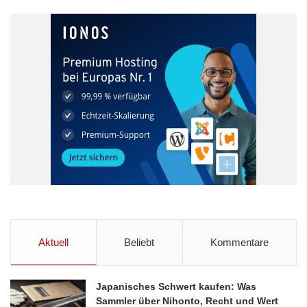
Quelle: EQS Group AG
EQS Group AG
EQS_Insiderdatenbank
Finanzen
Insider Manager
Insiderrecht
Marktmissbrauchsverordnung
Stephan Däschler
Verena Fehling
Aktuell
Beliebt
Kommentare
Japanisches Schwert kaufen: Was
Sammler über Nihonto, Recht und Wert