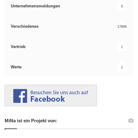
Unternehmensmeldungen
5
Emnid-Institut
Klaus-Peter Schöppner
Norbert Röttgen
Nordrhein-Westfalen
Verschiedenes
17808
NRW CDU
NRW Landtagswahl 2012
Vertrieb
1
Wahlpleite CDU NRW
Werte
1
MiNa ist ein Projekt von: