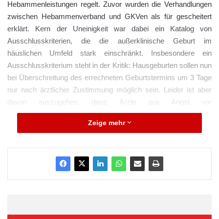
Hebammenleistungen regelt. Zuvor wurden die Verhandlungen
zwischen Hebammenverband und GKVen als für gescheitert
erklärt. Kern der Uneinigkeit war dabei ein Katalog von
Ausschlusskriterien, die die außerklinische Geburt im
häuslichen Umfeld stark einschränkt. Insbesondere ein
Ausschlusskriterium steht in der Kritik: Hausgeburten sollen nun
bei Überschreitung des errechneten Geburtstermins um 3 Tage
nur nach ärztlicher Zustimmung möglich sein. Leider ist aber
davon auszugehen, dass Ärzte aus Angst vor
haftungsrechtlichen Folgen diese Zustimmung nicht geben
Zeige mehr
werden, auch wenn es für die Frau unbedenklich wäre.
„Diese Vorgehensweise ist ein massiver Eingriff in das
Berufsrecht der Hebammen!“, sagt dazu die ÖDP-Politikerin
Mechthild Hofner. Die Überschreitung des errechneten
Geburtstermins um 3 Tage ist physiologisch, denn nur 4 % aller
Kinder kommen exakt am errechneten Geburtstermin zur Welt,
70 % werden dagegen in den 10 Tagen um die Geburt herum