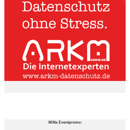
geboren werden. „Diese Regelung betrifft einen großen Teil der
Schwangeren und behindert massiv deren Wahlfreiheit!“, so
Hofner. „Das von der GKV aufgestellte Kriterium ist völlig
willkürlich gewählt und entbehrt jeglicher wissenschaftlicher
Grundlage. Es hebelt nicht nur das Hebammenberufsrecht aus,
sondern greift auch massiv in das Selbstbestimmungsrecht der
Frauen ein (Art. 2 Abs. 1 GG). Auch sind laut EU-Recht
(Tschernovsky-Urteil) alle EU-Mitgliedsstaaten dazu verpflichtet
eine freie Wahl des Geburtsortes und der Geburtsbegleitung zu
gewährleisten“, ergänzt Franziska Kliemt, bundespolitische
Sprecherin der ÖDP zum Thema Schwangerschaft & Geburt
und Aktivistin im Verein Motherhood.
ARKM.marketing
MiNa Eventpromo: