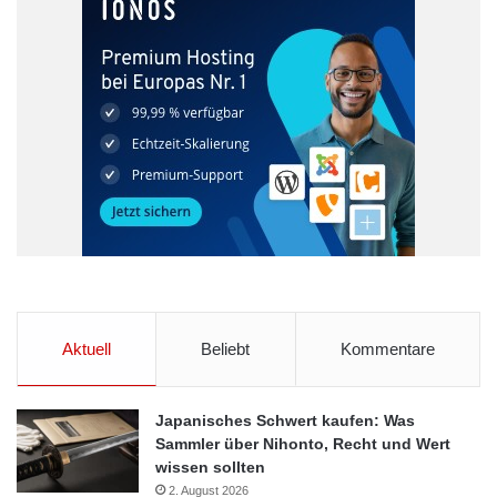
und Familien. Eine flächendeckende Versorgung durch
Hebammen sieht die ÖDP als wichtiges Ziel für unsere
Gesellschaft und fordert alle Bürgerinnen und Bürger dazu auf,
bei ihrer gesetzlichen Krankenkasse gegen den Schiedsspruch
Protest einzulegen. Die ÖDP bekennt sich in ihrem
bundespolitischen Programm zu einer sicheren Geburtshilfe
durch eine 1:1 Betreuung, also eine Hebamme pro Frau.
Quelle: Ökologisch-Demokratische Partei (ÖDP)
Frauenrechte
Aktuell
Beliebt
Kommentare
gesetzliche Krankenversicherer
GKV
Hausgeburten
Hebammen
ÖPD
Japanisches Schwert kaufen: Was
Sammler über Nihonto, Recht und Wert
Patientenrechte
Spitzenverband
wissen sollten
2. August 2026