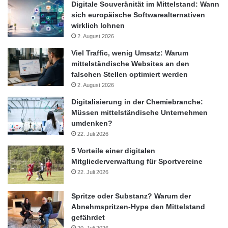
präsentieren uns als Nachrichtenagentur, die sich aus sich
Digitale Souveränität im Mittelstand: Wann
sich europäische Softwarealternativen
heraus stetig entwickelt“, sagt dpa-Chefredakteur Sven
wirklich lohnen
Gösmann. Der bisherige stellvertretende Chefredakteur Michael
2. August 2026
Ludewig (58) wechselt am Jahresende zum Schweizer „Blick“.
Viel Traffic, wenig Umsatz: Warum
mittelständische Websites an den
Die Neuausrichtung der dpa-Chefredaktion orientiere sich an
falschen Stellen optimiert werden
den Prinzipien, die entscheidend für den künftigen Erfolg der
2. August 2026
Agentur seien, so Gösmann. Dazu gehöre vor allem der „Ein-
Digitalisierung in der Chemiebranche:
Netz-Gedanke“. Die Nachrichtenagentur der Zukunft sei nicht
Müssen mittelständische Unternehmen
an geografischen, sondern thematischen Schwerpunkten
umdenken?
ausgerichtet. Die Konsistenz der Weiterentwicklung von
22. Juli 2026
Inhalten, Strukturen und technischen Ausgestaltungen stehe im
5 Vorteile einer digitalen
Vordergrund. Deshalb werde die klassische Trennung in eine
Mitgliederverwaltung für Sportvereine
Inlands- und Auslandsorganisation aufgehoben.
22. Juli 2026
Ferner gelte es, neue Angebote für journalistische
Spritze oder Substanz? Warum der
Stammkunden wie für neue Klienten zu entwickeln. Angesichts
Abnehmspritzen-Hype den Mittelstand
gefährdet
der Marktherausforderungen und des zunehmenden