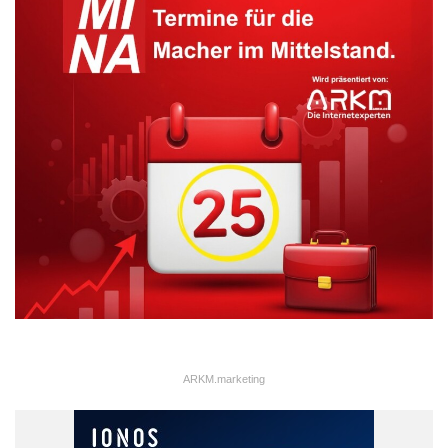
Agenturdienste übernehmen. Zugleich wird sie die
Weiterentwicklung der Agenturdienste konzeptionell begleiten.
Hilke Segbers, bisher Leiterin der Produktentwicklung der
Agentur und Geschäftsführerin der dpa-Tochterfirma gms Global
Media Services, ist künftig als Chefin New Business für
individuelle Dienstleistungen der Agentur zuständig. Außerdem
wird sie bestehende Angebote weiterentwickeln und neue
Dienste wie eine Fertigseiten-Redaktion und englischsprachige
Kindernachrichten aufsetzen.
ARKM.marketing