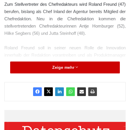
Zum Stellvertreter des Chefredakteurs wird Roland Freund (47)
berufen, bislang als Chef Inland der Agentur bereits Mitglied der
Chefredaktion. Neu in die Chefredaktion kommen die
stellvertretenden Chefredakteurinnen Antje Homburger (52),
Hilke Segbers (56) und Jutta Steinhoff (48).
Roland Freund soll in seiner neuen Rolle die Innovation
innerhalb der Redaktion vorantreiben und als Produktmanager
die Basis-, Landes- und Fremdsprachendienste sowie den
Zeige mehr
Bildfunk der dpa weiterentwickeln. dpa-Chefredakteur Sven
Gösmann: „Roland Freund ist ein exzellenter Journalist und
Redaktionsmanager. Er soll die Ergebnisse des von ihm in den
vergangenen Monaten geleiteten dpa next Lab umsetzen und
die digitale Transformation unserer Agenturdienstleistungen
mitgestalten.“
ARKM.marketing