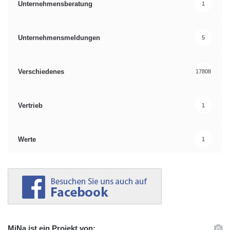
Unternehmensberatung
1
Kreativität
Management
Manager
Personalentwicklung
Redaktion
Unternehmensmeldungen
5
Verschiedenes
17808
Vertrieb
1
Werte
1
MiNa ist ein Projekt von: