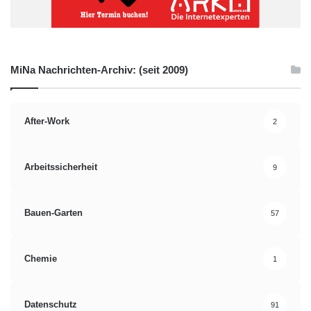
MiNa Nachrichten-Archiv: (seit 2009)
After-Work
2
Arbeitssicherheit
9
Bauen-Garten
57
Chemie
1
Datenschutz
91