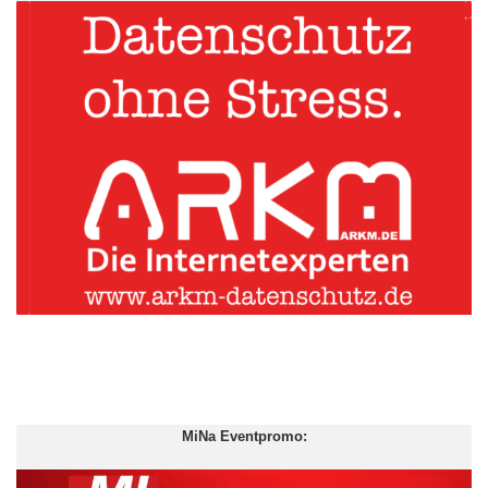
MiNa Eventpromo: