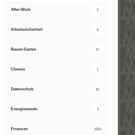
After-Work
2
Arbeitssicherheit
9
Bauen-Garten
57
Chemie
1
Datenschutz
91
Energiewende
3
Finanzen
3263