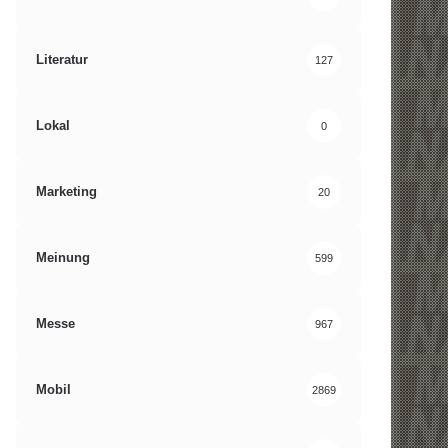
Literatur
127
Lokal
0
Marketing
20
Meinung
599
Messe
967
Mobil
2869