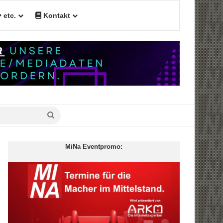
etc.
Kontakt
n
Suche
nach
MiNa Eventpromo: