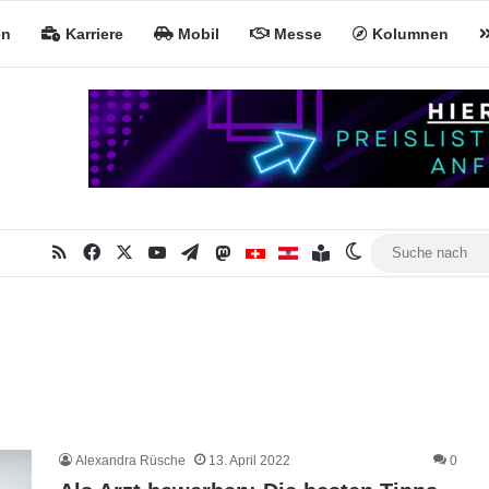
en
Karriere
Mobil
Messe
Kolumnen
RSS
Facebook
X
YouTube
Telegram
Mastodon
Inhaltsverzeichnis
MiNa CH
MiNa AT
Skin umschalte
Alexandra Rüsche
13. April 2022
0