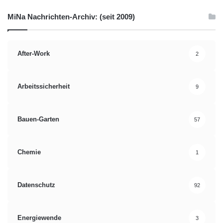
MiNa Nachrichten-Archiv: (seit 2009)
After-Work
2
Arbeitssicherheit
9
Bauen-Garten
57
Chemie
1
Datenschutz
92
Energiewende
3