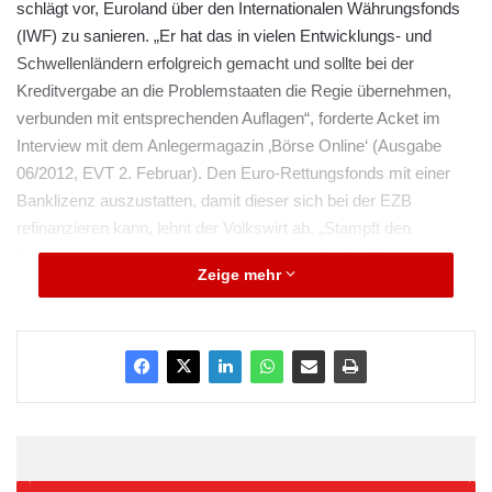
schlägt vor, Euroland über den Internationalen Währungsfonds
(IWF) zu sanieren. „Er hat das in vielen Entwicklungs- und
Schwellenländern erfolgreich gemacht und sollte bei der
Kreditvergabe an die Problemstaaten die Regie übernehmen,
verbunden mit entsprechenden Auflagen“, forderte Acket im
Interview mit dem Anlegermagazin ‚Börse Online‘ (Ausgabe
06/2012, EVT 2. Februar). Den Euro-Rettungsfonds mit einer
Banklizenz auszustatten, damit dieser sich bei der EZB
refinanzieren kann, lehnt der Volkswirt ab. „Stampft den
Rettungsfonds ein und stärkt lieber den IWF.“ Die Europäer
Zeige mehr
müssten sich den Hochmut abschminken, alles selber machen
zu wollen. „Wenn die Politik nicht mal in der Lage ist,
Gipfelbeschlüsse umzusetzen, sollte man die Sache besser
dem IWF überlassen.“ Die Europäer sollten sich seines
Erachtens auf die Vermittlung von Knowhow konzentrieren,
etwa indem man deutsche Steuer-Experten in die Euro-
Südländer schickt.