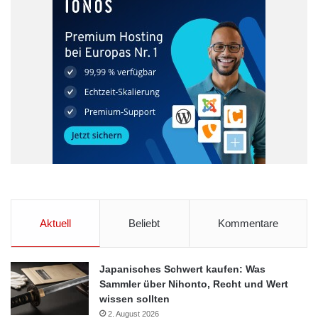
http://www.presseportal.de/pm/67525/2190986/-boerse-online-
interview-mit-julius-baer-chefoekonom-janwillem-acket-stampft-
den-rettungsfonds-ein/api
Geldanlage
Gratis
Spartipps
Verbrauchertipps
Vermögensaufbau
Aktuell
Beliebt
Kommentare
Japanisches Schwert kaufen: Was
Sammler über Nihonto, Recht und Wert
wissen sollten
2. August 2026