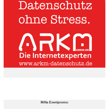
Dem neuen EZB-Chef Mario Draghi stellt Acket ein gutes
Zwischenzeugnis aus. „Mario Draghi hat sehr viel frischen Wind
reingebracht“, sagte der Ökonom. „Er hilft mit der extrem
expansiven Geldpolitik den Banken, die geforderten neun
Prozent Eigenkapitalquote zu erreichen. Mit dem billigen EZB-
Geld können sie sich sanieren, indem sie damit
höherverzinsliche Staatsanleihen kaufen, die nun doch nicht
wertlos werden.“ Und die Regierungen der Euroländer hätten
wieder Käufer für ihre Bonds gefunden und könnten sich
refinanzieren.
ARKM.marketing
MiNa Eventpromo: