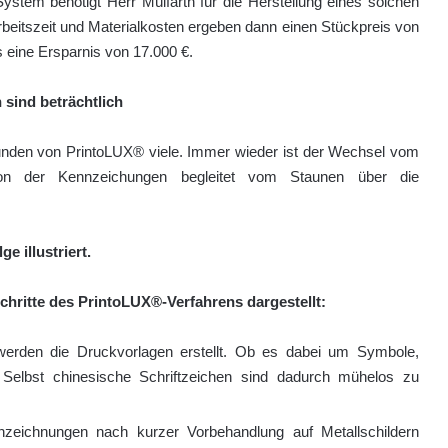
tem benötigt Herr Mülfarth für die Herstellung eines solchen
beitszeit und Materialkosten ergeben dann einen Stückpreis von
s eine Ersparnis von 17.000 €.
sind beträchtlich
Kunden von PrintoLUX® viele. Immer wieder ist der Wechsel vom
tion der Kennzeichungen begleitet vom Staunen über die
e illustriert.
schritte des PrintoLUX®-Verfahrens dargestellt:
 werden die Druckvorlagen erstellt. Ob es dabei um Symbole,
. Selbst chinesische Schriftzeichen sind dadurch mühelos zu
zeichnungen nach kurzer Vorbehandlung auf Metallschildern