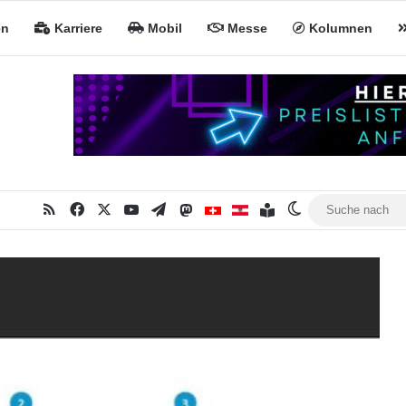
en
Karriere
Mobil
Messe
Kolumnen
RSS
Facebook
X
YouTube
Telegram
Mastodon
Inhaltsverzeichnis
MiNa CH
MiNa AT
Skin umschalte