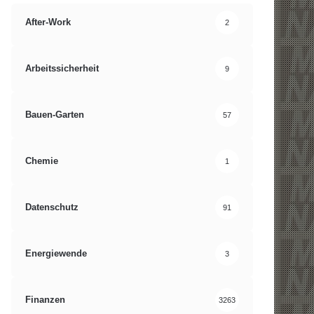
After-Work
2
Arbeitssicherheit
9
Bauen-Garten
57
Chemie
1
Datenschutz
91
Energiewende
3
Finanzen
3263