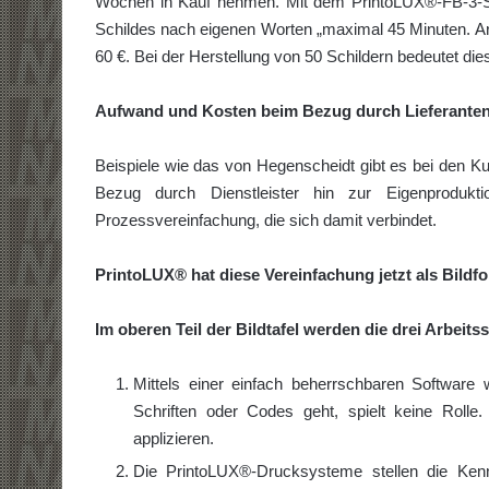
Wochen in Kauf nehmen. Mit dem PrintoLUX®-FB-3-Sys
Schildes nach eigenen Worten „maximal 45 Minuten. Ar
60 €. Bei der Herstellung von 50 Schildern bedeutet die
Aufwand und Kosten beim Bezug durch Lieferanten 
Beispiele wie das von Hegenscheidt gibt es bei den 
Bezug durch Dienstleister hin zur Eigenproduk
Prozessvereinfachung, die sich damit verbindet.
PrintoLUX® hat diese Vereinfachung jetzt als Bildfolg
Im oberen Teil der Bildtafel werden die drei Arbeits
Mittels einer einfach beherrschbaren Software
Schriften oder Codes geht, spielt keine Rolle
applizieren.
Die PrintoLUX®-Drucksysteme stellen die Kenn