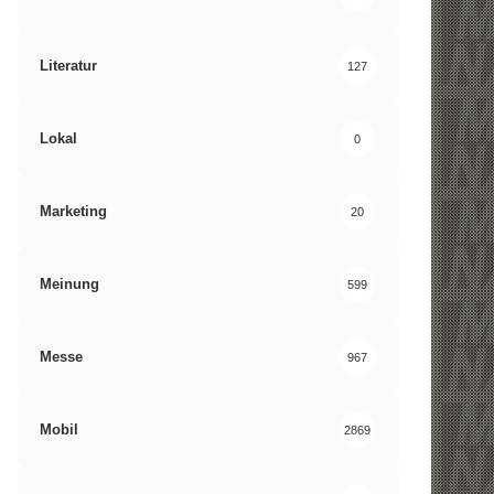
Literatur
127
Lokal
0
Marketing
20
Meinung
599
Messe
967
Mobil
2869