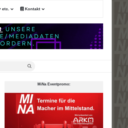
etc.
Kontakt
n
Suche
nach
MiNa Eventpromo: