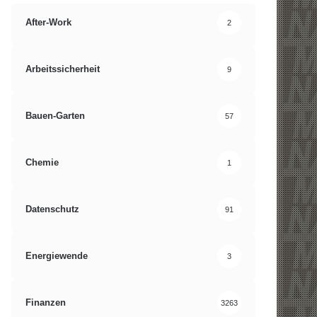
After-Work
2
Arbeitssicherheit
9
Bauen-Garten
57
Chemie
1
Datenschutz
91
Energiewende
3
Finanzen
3263