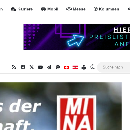
en
Karriere
Mobil
Messe
Kolumnen
RSS
Facebook
X
YouTube
Telegram
Mastodon
Inhaltsverzeichnis
MiNa CH
MiNa AT
Skin umschalten