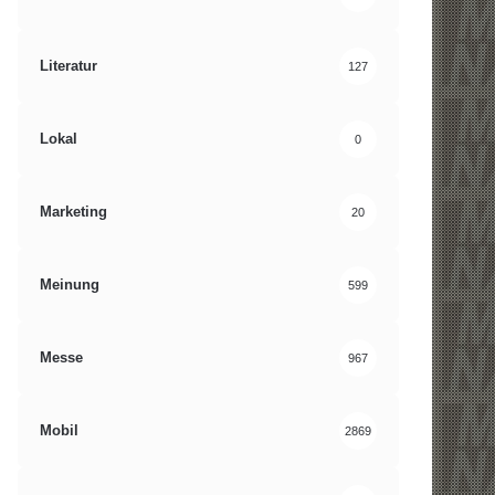
Literatur
127
Lokal
0
Marketing
20
Meinung
599
Messe
967
Mobil
2869