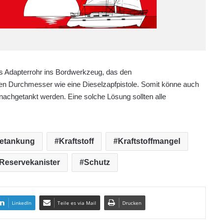
es Adapterrohr ins Bordwerkzeug, das den
en Durchmesser wie eine Dieselzapfpistole. Somit könne auch
achgetankt werden. Eine solche Lösung sollten alle
etankung
Kraftstoff
Kraftstoffmangel
Reservekanister
Schutz
LinkedIn
Teile es via Mail
Drucken