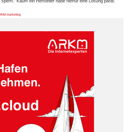
sperrt.“ Kaum ein Hersteller habe hierfür eine Lösung parat.
KM.marketing