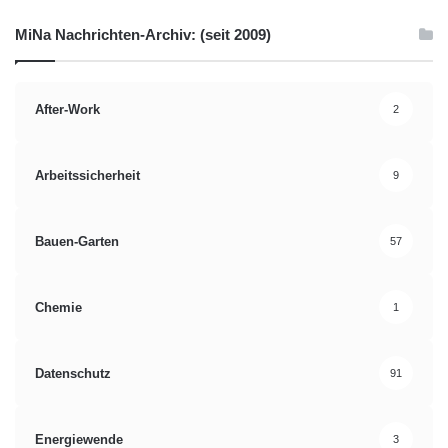
Sicherheitstechnik
MiNa Nachrichten-Archiv: (seit 2009)
Spezialist für Sicherheitstechnik
After-Work
2
Arbeitssicherheit
9
Bauen-Garten
57
Chemie
1
Datenschutz
91
Energiewende
3