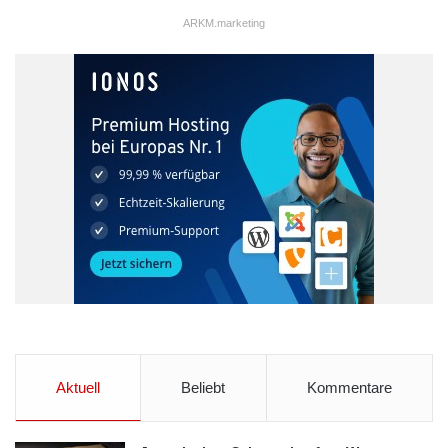
Mitarbeiter entstehen an den Türen keine Schäden. Innerhalb
ARKM.marketing
weniger Minuten werden zugefallene Türen durch
fachmännische Handgriffe wieder geöffnet. Den Preis für die
Türöffnung erfährt der Kunde schon vor dem Einsatz, denn er
erhält einen Kostenvoranschlag. Versteckte Kosten gibt es
bei
schlüsseldienst-lüdenscheid.de
nicht. Die gut ausgebildeten
Monteure verwenden ausschließlich hochwertige Zylinder und
Schlösser der Marken Abus und Mr.Key.
Der Schlüsseldienst Lüdenscheid ist rund um die Uhr im
Einsatz
Beim schlüsseldienst-lüdenscheid.de sind die Kunden rund um
die Uhr in besten Händen. Das Leistungsspektrum umfasst
Türöffnungen im 24 Stunden Notdienst. Außerdem kümmert
sich der versierte Schlüsseldienst um Tresor-Öffnungen, sowie
Aktuell
Beliebt
Kommentare
Garagen- und PKW-Türöffnungen. Als Spezialist für
Sicherheitstechnik
berät der versierte Schlüsseldienst die