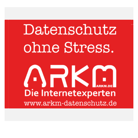
ausgesperrt haben wird zuverlässig und schnell geholfen. Durch
die kurze Anfahrtszeit, die innerhalb Lüdenscheids nicht mehr
als 20 Minuten beträgt, sind die erfahrenen Mitarbeiter schnell
zur Stelle. Auch in den verschiedenen Stadtteilen sorgt der
Schlüsseldienst für ein sicheres Öffnen verschlossener oder
zugefallener Türen. Die Kunden müssen nicht lange warten, bis
der fachmännische Schlüsseldienst ihnen die Tür zum zuhause
öffnet. Der inhabergeführte Fachbetrieb unter der Leitung von
Herrn Goerke blickt auf mehr als 15 Jahre Erfahrung in der
Sicherheitstechnik zurück. Dabei werden alle Türen schonend
und sicher geöffnet. Auch komplizierten und neuartigen
Schlössern sind die erfahrenen Mitarbeiter gewachsen. Es gibt
kein Schloss, dass der Schlüsseldienst Lüdenscheid nicht
öffnen könnte.
ARKM.marketing