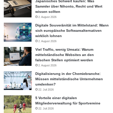
Japanisches Schwert kaufen: Was
Kunden bei allen Sicherheitsfragen.
Sammler über Nihonto, Recht und Wert
wissen sollten
Eine Sicherheitsberatung durch den Schlüsseldienst bietet
2. August 2026
effizienten Einbruchschutz
Digitale Souveränität im Mittelstand: Wann
sich europäische Softwarealternativen
Ob man in Urlaub fährt oder das Zuhause zu beruflichen
wirklich lohnen
Zwecken verlässt, ein guter
Einbruchschutz
bewahrt das
2. August 2026
Eigenheim und die Wertgegenstände vor dem Zugriff
Viel Traffic, wenig Umsatz: Warum
Unbefugter. Einen besonderen Service bietet der in
mittelständische Websites an den
Sicherheitsfragen und Einbruchschutz kompetente
falschen Stellen optimiert werden
Schlüsseldienst Lüdenscheid seinen Kunden an. Diese können
2. August 2026
von einer kostenlosen Sicherheitsberatung im eigenen Heim
Digitalisierung in der Chemiebranche:
profitieren. Bei einem Ortstermin in der Wohnung des Kunden
Müssen mittelständische Unternehmen
umdenken?
überprüfen die professionellen Mitarbeiter die Räumlichkeiten
22. Juli 2026
hinsichtlich eines effizienten Einbruchschutzes. Die Risiken
werden erkannt und der Kunde erfährt, wie er sein Haus und
5 Vorteile einer digitalen
Mitgliederverwaltung für Sportvereine
das Eigentum am besten schützen kann. Oft liegen die
22. Juli 2026
Schwachstellen an ungesicherten Fenstern oder Kellertüren. Zur