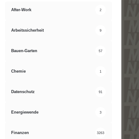
After-Work
2
Arbeitssicherheit
9
Bauen-Garten
57
Chemie
1
Datenschutz
91
Energiewende
3
Finanzen
3263