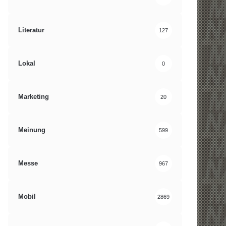
Literatur
127
Lokal
0
Marketing
20
Meinung
599
Messe
967
Mobil
2869