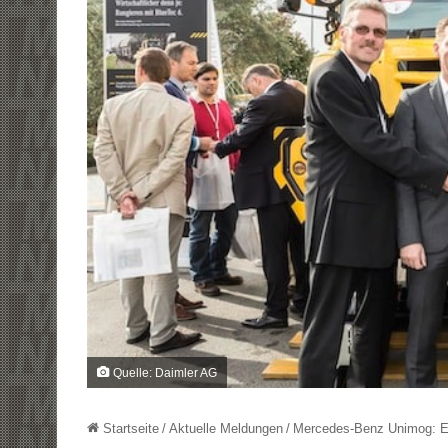
Quelle: Daimler AG
Startseite
/
Aktuelle Meldungen
/
Mercedes-Benz Unimog: Eff