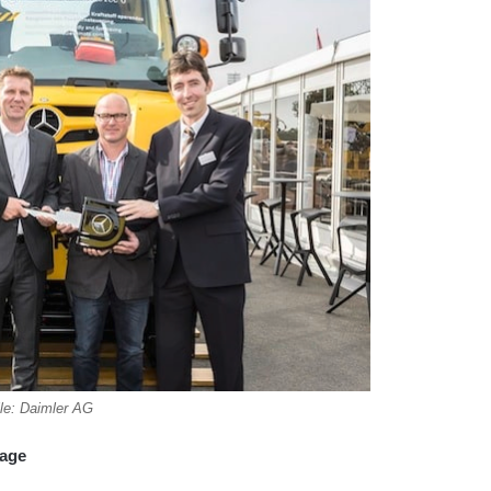
le: Daimler AG
lage