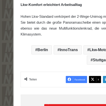
Lkw-Komfort erleichtert Arbeitsalltag
Hohen Lkw-Standard verkörpert der 2-Wege-Unimog mit s
Sie bietet durch die große Panoramascheibe einen opti
ebenso wie das neue Multifunktionslenkrad, die ve
Klimasystem.
Berlin
InnoTrans
Lkw-Mot
Stuttga
Teilen
Facebook
X