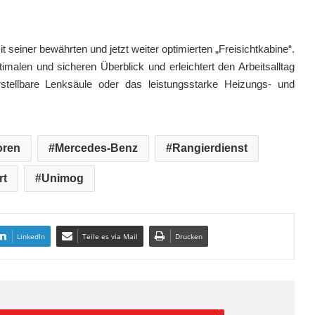
einer bewährten und jetzt weiter optimierten „Freisichtkabine“.
malen und sicheren Überblick und erleichtert den Arbeitsalltag
rstellbare Lenksäule oder das leistungsstarke Heizungs- und
oren
Mercedes-Benz
Rangierdienst
rt
Unimog
LinkedIn
Teile es via Mail
Drucken