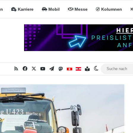
en
Karriere
Mobil
Messe
Kolumnen
RSS
Facebook
X
YouTube
Telegram
Mastodon
Inhaltsverzeichnis
MiNa CH
MiNa AT
Skin umschalte