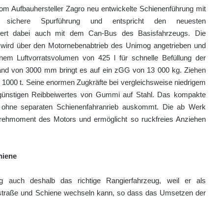
om Aufbauhersteller Zagro neu entwickelte Schienenführung mit
r sichere Spurführung und entspricht den neuesten
ziert dabei auch mit dem Can-Bus des Basisfahrzeugs. Die
ird über den Motornebenabtrieb des Unimog angetrieben und
inem Luftvorratsvolumen von 425 l für schnelle Befüllung der
d von 3000 mm bringt es auf ein zGG von 13 000 kg. Ziehen
 1000 t. Seine enormen Zugkräfte bei vergleichsweise niedrigem
günstigen Reibbeiwertes von Gummi auf Stahl. Das kompakte
ohne separaten Schienenfahranrieb auskommt. Die ab Werk
-Drehmoment des Motors und ermöglicht so ruckfreies Anziehen
hiene
 auch deshalb das richtige Rangierfahrzeug, weil er als
sstraße und Schiene wechseln kann, so dass das Umsetzen der