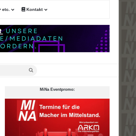
etc.
Kontakt
n
Suche
nach
MiNa Eventpromo: