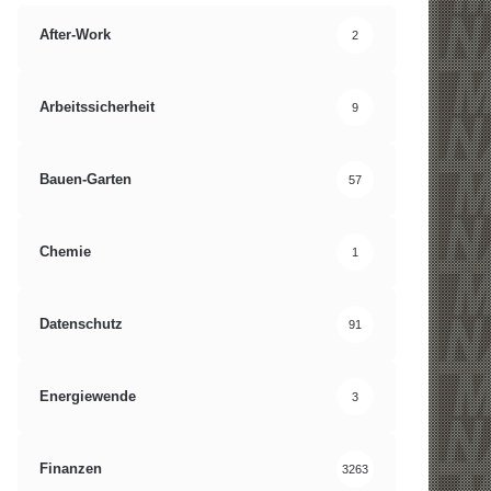
After-Work
2
Arbeitssicherheit
9
Bauen-Garten
57
Chemie
1
Datenschutz
91
Energiewende
3
Finanzen
3263