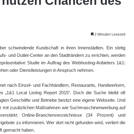
r nutzen Chancen des
2 Minuten Lesezeit
 schwindende Kundschaft in ihren Innenstädten. Ein stetig
fs- und Outlet-Center an den Stadträndern zu errichten, werden
repräsentative Studie im Auftrag des Webhosting-Anbieters 1&1:
gehen oder Dienstleistungen in Anspruch nehmen.
net nach Einzel- und Fachhändlern, Restaurants, Handwerkern,
es „1&1 Local Listing Report 2015“. Doch die Suche bleibt oft
fragten Geschäfte und Betriebe besitzt eine eigene Webseite. Und
Netz mit zusätzlichen Maßnahmen wie Suchmaschinenwerbung auf
rstärkt Online-Branchenverzeichnisse (34 Prozent) und
ebote zu informieren. Wer dort nicht gefunden wird, verliert die
äft gemacht haben.