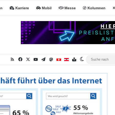
en
Karriere
Mobil
Messe
Kolumnen
RSS
Facebook
X
YouTube
Telegram
Mastodon
Inhaltsverzeichnis
MiNa CH
MiNa AT
Skin umschalten