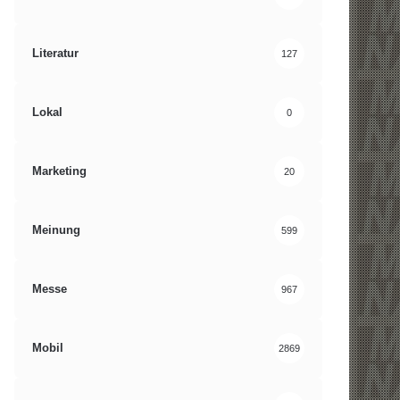
Literatur
127
Lokal
0
Marketing
20
Meinung
599
Messe
967
Mobil
2869