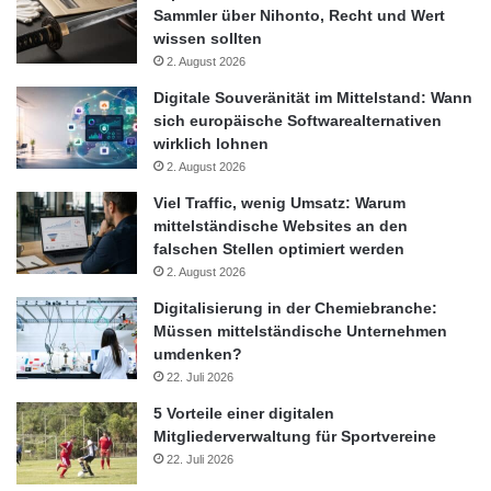
Sammler über Nihonto, Recht und Wert
Viele Unternehmen bevorzugen Lösungen, die sich auch von
wissen sollten
ihrem optischen Erscheinungsbild her nahtlos in die vorhandene
2. August 2026
IT-Infrastruktur einfügen. Ein Conferencing-Tool, das mit einer
Digitale Souveränität im Mittelstand: Wann
individuell angepassten Benutzeroberfläche sowie integriertem
sich europäische Softwarealternativen
wirklich lohnen
Logo auf das Corporate Design abgestimmt ist, kann außerdem
2. August 2026
gerade für externe Mitarbeiter außerhalb der Firmenzentrale
motivierend wirken. Statt eine neutrale, generische Drittlösung
Viel Traffic, wenig Umsatz: Warum
mittelständische Websites an den
zu benutzen, haben Anwender das Gefühl, mit „ihrer“ eigenen
falschen Stellen optimiert werden
Unternehmenslösung zu arbeiten und Teil des Teams zu sein –
2. August 2026
häufig sorgt dies bereits von Beginn an für eine höhere
Digitalisierung in der Chemiebranche:
Akzeptanz.
Müssen mittelständische Unternehmen
umdenken?
Benutzerfreundlichkeit ist Trumpf
22. Juli 2026
5 Vorteile einer digitalen
Bei der Benutzeroberfläche ist jedoch nicht nur die Optik
Mitgliederverwaltung für Sportvereine
entscheidend, sondern auch die tatsächliche Usability. Gerade
22. Juli 2026
IT-Fachleute setzen hier seitens der Anwender oft unbewusst zu