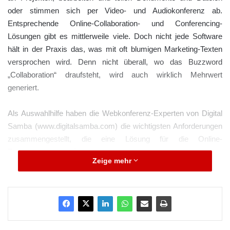
oder stimmen sich per Video- und Audiokonferenz ab.
Entsprechende Online-Collaboration- und Conferencing-
Lösungen gibt es mittlerweile viele. Doch nicht jede Software
hält in der Praxis das, was mit oft blumigen Marketing-Texten
versprochen wird. Denn nicht überall, wo das Buzzword
„Collaboration“ draufsteht, wird auch wirklich Mehrwert
generiert.
Als Auswahlhilfe haben die Webkonferenz-Experten von Digital
Samba (www.digitalsamba.com) die wichtigsten Anforderungen
zusammengestellt, die eine Lösung für die Online-
Zusammenarbeit erfüllen sollte.
Zeige mehr
Die Basis: Bild- und Audioqualität
ARKM.marketing