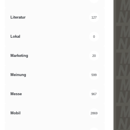
Literatur
127
Lokal
0
Marketing
20
Meinung
599
Messe
967
Mobil
2869