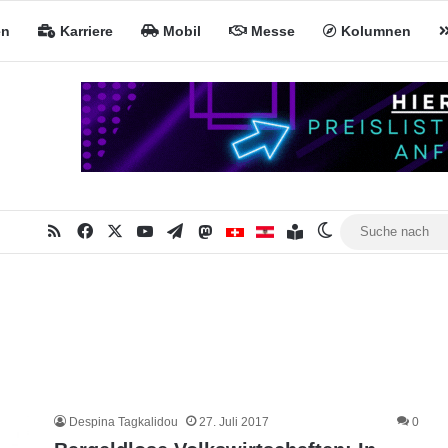
en
Karriere
Mobil
Messe
Kolumnen
RSS
Facebook
X
YouTube
Telegram
Mastodon
Inhaltsverzeichnis
MiNa CH
MiNa AT
Skin umschalte
Despina Tagkalidou
27. Juli 2017
0