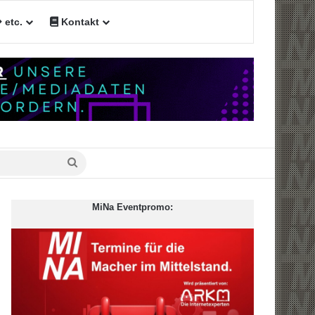
etc.
Kontakt
n
Suche
nach
MiNa Eventpromo: