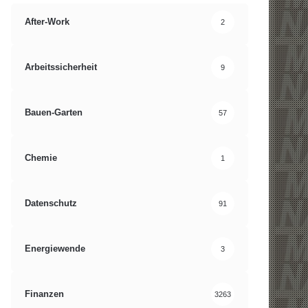
After-Work
2
Arbeitssicherheit
9
Bauen-Garten
57
Chemie
1
Datenschutz
91
Energiewende
3
Finanzen
3263