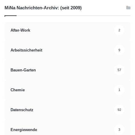
MiNa Nachrichten-Archiv: (seit 2009)
After-Work
2
Arbeitssicherheit
9
Bauen-Garten
57
Chemie
1
Datenschutz
92
Energiewende
3