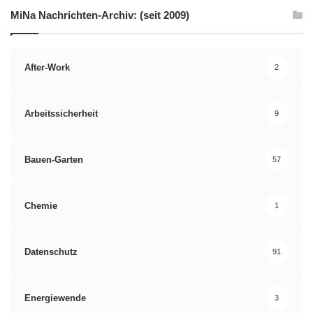
MiNa Nachrichten-Archiv: (seit 2009)
After-Work
2
Arbeitssicherheit
9
Bauen-Garten
57
Chemie
1
Datenschutz
91
Energiewende
3