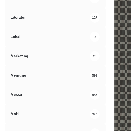
Literatur
127
Lokal
0
Marketing
20
Meinung
599
Messe
967
Mobil
2869