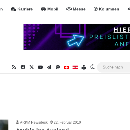
en
Karriere
Mobil
Messe
Kolumnen
RSS
Facebook
X
YouTube
Telegram
Mastodon
Inhaltsverzeichnis
MiNa CH
MiNa AT
Skin umschalten
ARKM Newsdesk
22. Februar 2010