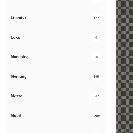
Literatur
127
Lokal
0
Marketing
20
Meinung
599
Messe
967
Mobil
2869