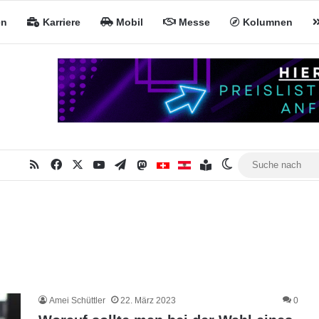
en
Karriere
Mobil
Messe
Kolumnen
RSS
Facebook
X
YouTube
Telegram
Mastodon
Inhaltsverzeichnis
MiNa CH
MiNa AT
Skin umschalten
Amei Schüttler
22. März 2023
0