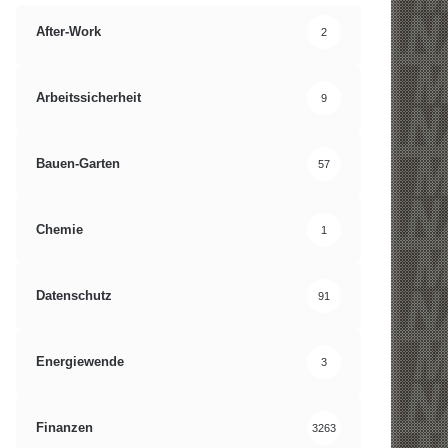
After-Work
2
Arbeitssicherheit
9
Bauen-Garten
57
Chemie
1
Datenschutz
91
Energiewende
3
Finanzen
3263