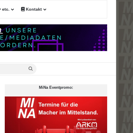
etc.
Kontakt
n
Suche
nach
MiNa Eventpromo: