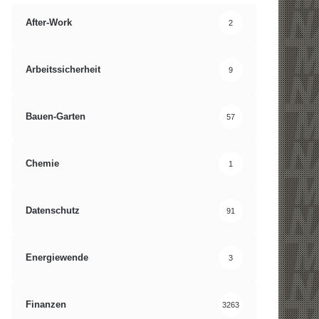
After-Work
2
Arbeitssicherheit
9
Bauen-Garten
57
Chemie
1
Datenschutz
91
Energiewende
3
Finanzen
3263