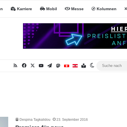
en
Karriere
Mobil
Messe
Kolumnen
RSS
Facebook
X
YouTube
Telegram
Mastodon
Inhaltsverzeichnis
MiNa CH
MiNa AT
Skin umschalte
Despina Tagkalidou
23. September 2016