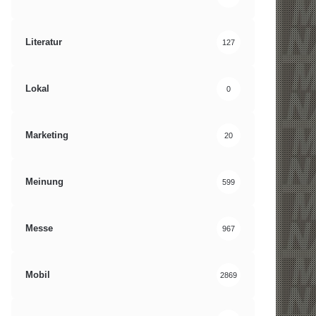
Literatur
127
Lokal
0
Marketing
20
Meinung
599
Messe
967
Mobil
2869