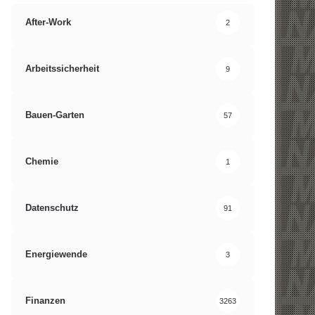
After-Work
2
Arbeitssicherheit
9
Bauen-Garten
57
Chemie
1
Datenschutz
91
Energiewende
3
Finanzen
3263