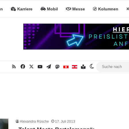
en
Karriere
Mobil
Messe
Kolumnen
RSS
Facebook
X
YouTube
Telegram
Mastodon
Inhaltsverzeichnis
MiNa CH
MiNa AT
Skin umschalten
Alexandra Rüsche
17. Juli 2013