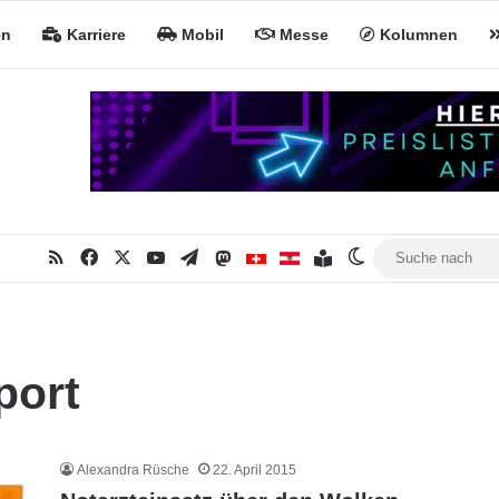
en
Karriere
Mobil
Messe
Kolumnen
RSS
Facebook
X
YouTube
Telegram
Mastodon
Inhaltsverzeichnis
MiNa CH
MiNa AT
Skin umschalten
port
Alexandra Rüsche
22. April 2015