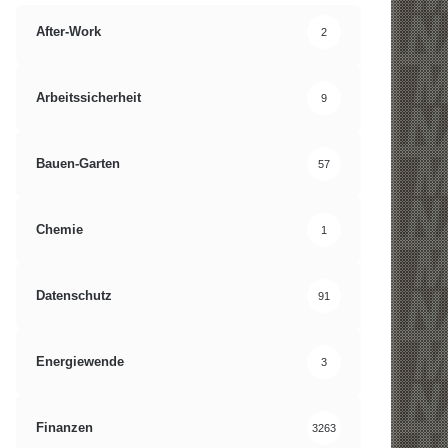
After-Work
2
Arbeitssicherheit
9
Bauen-Garten
57
Chemie
1
Datenschutz
91
Energiewende
3
Finanzen
3263