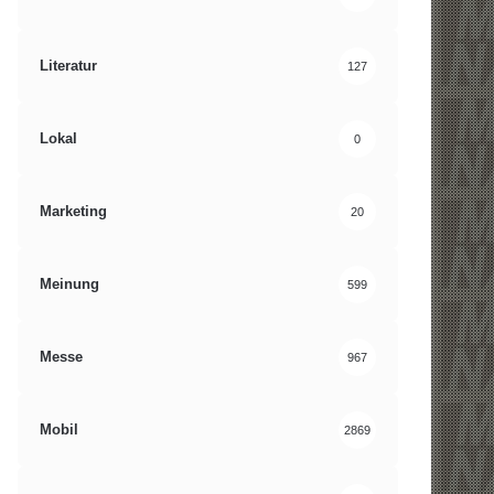
Literatur
127
Lokal
0
Marketing
20
Meinung
599
Messe
967
Mobil
2869