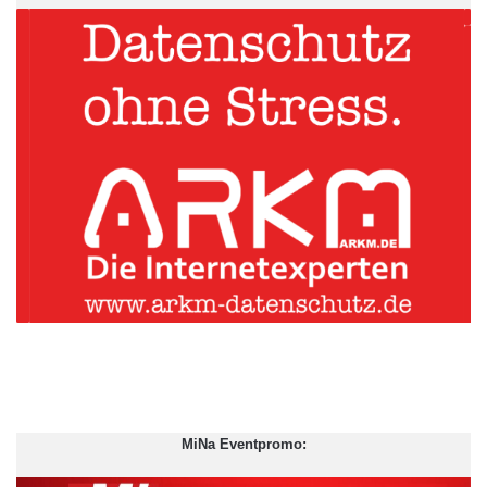
MiNa Eventpromo: