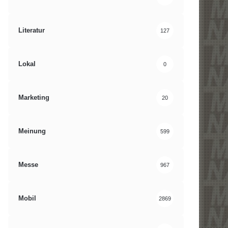
Literatur
127
Lokal
0
Marketing
20
Meinung
599
Messe
967
Mobil
2869