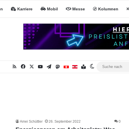
en
Karriere
Mobil
Messe
Kolumnen
RSS
Facebook
X
YouTube
Telegram
Mastodon
Inhaltsverzeichnis
MiNa CH
MiNa AT
Skin umschalten
Amei Schüttler
26. September 2022
0