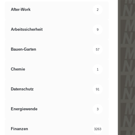
After-Work
2
Arbeitssicherheit
9
Bauen-Garten
57
Chemie
1
Datenschutz
91
Energiewende
3
Finanzen
3263