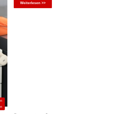
Weiterlesen >>
en
en