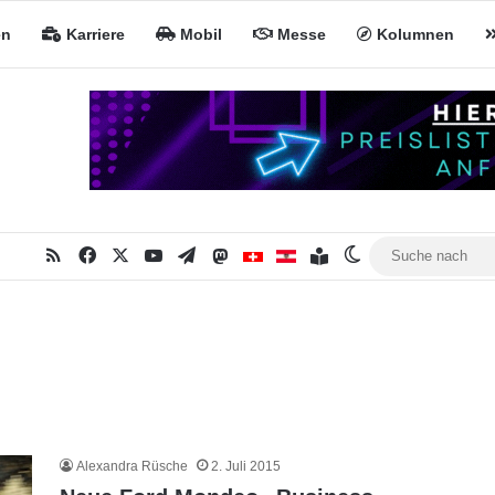
en
Karriere
Mobil
Messe
Kolumnen
RSS
Facebook
X
YouTube
Telegram
Mastodon
Inhaltsverzeichnis
MiNa CH
MiNa AT
Skin umschalten
Alexandra Rüsche
2. Juli 2015