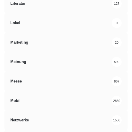
Literatur
127
Customer Experience
E-Commerce
Lokal
0
Geldbörse
Online-Warenkorb
Zahlungsmethoden
Marketing
20
Meinung
599
Messe
967
Mobil
2869
Netzwerke
1558