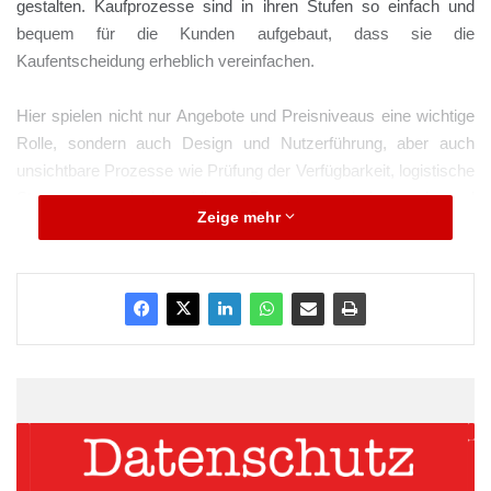
gestalten. Kaufprozesse sind in ihren Stufen so einfach und
bequem für die Kunden aufgebaut, dass sie die
Kaufentscheidung erheblich vereinfachen.
Hier spielen nicht nur Angebote und Preisniveaus eine wichtige
Rolle, sondern auch Design und Nutzerführung, aber auch
unsichtbare Prozesse wie Prüfung der Verfügbarkeit, logistische
Steuerung und bargeldlose Bezahlung sind zunehmend
Zeige mehr
ausschlaggebend. Eine aktuelle Umfrage von Trusted Shops
zeigt sogar, dass 15 Prozent der Verbraucher sich langfristig
gegen einen Onlineshop entscheiden würden, wenn keine
passenden Zahlungsverfahren angeboten werden. Worauf
Onlineshop-Betreiber bei der Auswahl der passenden
Zahlungsmodelle achten sollten, erklärt Finanz- und Payment-
Experte Jerome Traisnel, CEO von SlimPay:
ARKM.marketing