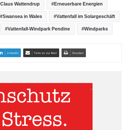
Claus Wattendrup
Erneuerbare Energien
Swansea in Wales
Vattenfall im Solargeschäft
Vattenfall-Windpark Pendine
Windparks
LinkedIn
Teile es via Mail
Drucken