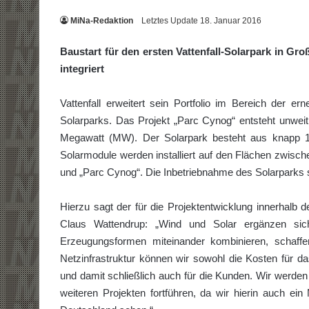
MiNa-Redaktion
Letztes Update 18. Januar 2016
Baustart für den ersten Vattenfall-Solarpark in Gr
integriert
Vattenfall erweitert sein Portfolio im Bereich der e
Solarparks. Das Projekt „Parc Cynog“ entsteht unweit
Megawatt (MW). Der Solarpark besteht aus knapp 19
Solarmodule werden installiert auf den Flächen zwisch
und „Parc Cynog“. Die Inbetriebnahme des Solarparks s
Hierzu sagt der für die Projektentwicklung innerhalb
Claus Wattendrup: „Wind und Solar ergänzen sic
Erzeugungsformen miteinander kombinieren, schaffe
Netzinfrastruktur können wir sowohl die Kosten für d
und damit schließlich auch für die Kunden. Wir werden
weiteren Projekten fortführen, da wir hierin auch ein