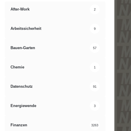
After-Work
2
Arbeitssicherheit
9
Bauen-Garten
57
Chemie
1
Datenschutz
91
Energiewende
3
Finanzen
3263