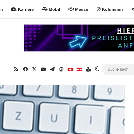
en
Karriere
Mobil
Messe
Kolumnen
RSS
Facebook
X
YouTube
Telegram
Mastodon
Inhaltsverzeichnis
MiNa CH
MiNa AT
Skin umschalte