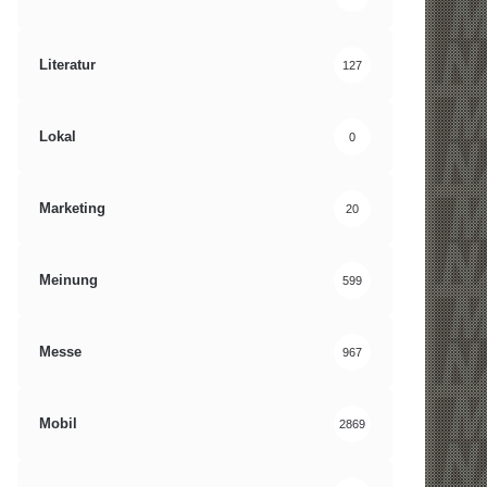
Literatur
127
Lokal
0
Marketing
20
Meinung
599
Messe
967
Mobil
2869