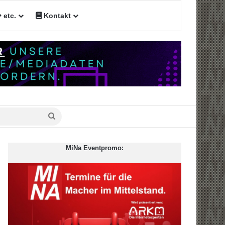
etc.
Kontakt
n
Suche
nach
MiNa Eventpromo: