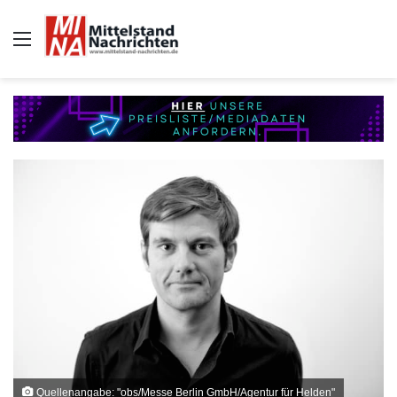
Auswahl
Quellenangabe: "obs/Messe Berlin GmbH/Agentur für Helden"