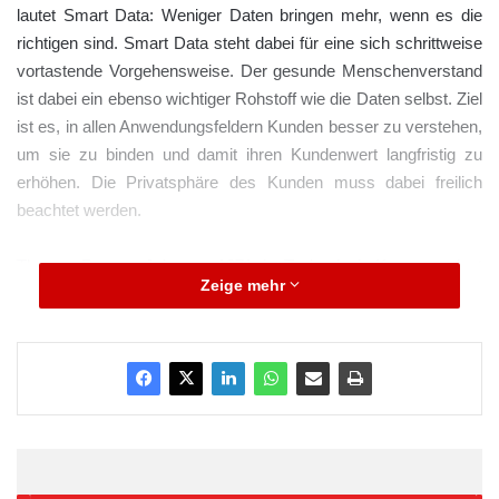
lautet Smart Data: Weniger Daten bringen mehr, wenn es die
richtigen sind. Smart Data steht dabei für eine sich schrittweise
vortastende Vorgehensweise. Der gesunde Menschenverstand
ist dabei ein ebenso wichtiger Rohstoff wie die Daten selbst. Ziel
ist es, in allen Anwendungsfeldern Kunden besser zu verstehen,
um sie zu binden und damit ihren Kundenwert langfristig zu
erhöhen. Die Privatsphäre des Kunden muss dabei freilich
beachtet werden.
Thomas Ramge, Jahrgang 1971, ist Technologie-Korrespondent
Zeige mehr
des Wirtschaftsmagazins brand eins und schreibt als
Contributing Editor regelmäßig für The Economist. Er war
Redakteur beim SWR, Politischer Korrespondent bei Deutsche
Welle TV und Chefredakteur des Berater-Magazins think:act.
Als Fellow der stiftung neue verantwortung leitete Ramge unter
anderem das Projekt „Die kreative Gesellschaft“. Ramge ist
zudem Mit-Gründer des Amateurfußball-Portals
hartplatzhelden.de.