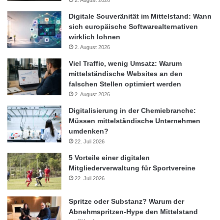
Spitzenvertreter der weltweiten Reinigungsbranche aus Europa,
den USA, Südafrika sowie Indien und China diskutieren aktuelle
Digitale Souveränität im Mittelstand: Wann
Aspekte des Themas in einem globalen Kontext. Der Kongress
sich europäische Softwarealternativen
wirklich lohnen
findet am 23. und 24. September im denkmalgeschützten
2. August 2026
Marshall-Haus auf dem Berliner Messegelände statt und wird
simultan in Deutsch, Englisch und Französisch übersetzt.
Viel Traffic, wenig Umsatz: Warum
mittelständische Websites an den
falschen Stellen optimiert werden
Quelle: ots
2. August 2026
Digitalisierung in der Chemiebranche:
2. Internationaler CMS Kongress
Keynote
Müssen mittelständische Unternehmen
umdenken?
Komponenten
Kongress-Auftakt
22. Juli 2026
5 Vorteile einer digitalen
Reinigungsindustrie
Thomas Ramge
Mitgliederverwaltung für Sportvereine
22. Juli 2026
Wirtschaftsunternehmen
Spritze oder Substanz? Warum der
Abnehmspritzen-Hype den Mittelstand