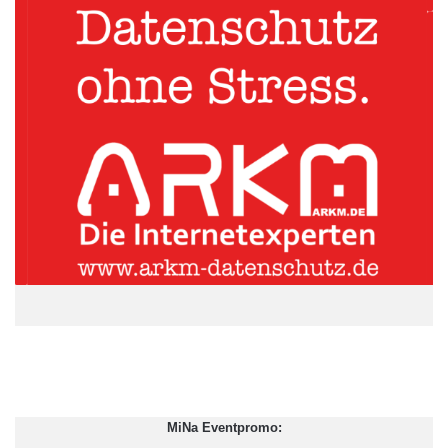
Quellenangabe: „obs/Messe Berlin GmbH/Agentur für Helden“
Thomas Ramge wurde mit diversen Journalistenpreisen
ausgezeichnet, darunter dem Herbert Quandt Medienpreis, dem
Deutschen Wirtschaftsbuchpreis und dem Best-of-Corporate-
MiNa Eventpromo:
Publishing-Awards. Ramge hat bis heute zehn Sachbücher