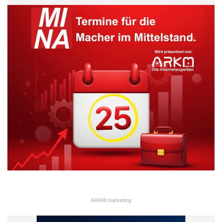
veröffentlicht, darunter den Spiegel-Bestseller „Die Flicks“.
Zusammen mit Holm Friebe schrieb er das Kultbuch Marke
Eigenbau. 2011 erschien von ihm Data Unser (bei Redline,
zusammen mit Björn Bloching und Lars Luck). Das Buch war
für den International Book Award nominiert und wurde ins
Englische und Chinesische übersetzt. 2012 publizierte er
zusammen mit Juergen Erbeldinger und Erik Spiekermann ein
Buch über Design Thinking. Zuletzt erschienen von ihm bei
Rowohlt eine Erzählung über Bullshit in Großkonzernen sowie
das Analytics-Praxisbuch Smart Data.
ARKM.marketing
ARKM.marketing