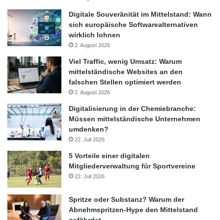
Befragten gibt an, sich durchaus Gedanken über eine „grüne“
Digitale Souveränität im Mittelstand: Wann
Lebensweise und den Faktor Effizienz und Umweltfreundlichkeit
sich europäische Softwarealternativen
beim Autokauf zu machen.
wirklich lohnen
2. August 2026
Der Rückgang der weltweiten Erdölressourcen sowie die
Viel Traffic, wenig Umsatz: Warum
zunehmende Umweltverschmutzung und globale Erwärmung
mittelständische Websites an den
zwingen die Menschen, nach alternativen Mobilitätskonzepten
falschen Stellen optimiert werden
zu suchen. Die Studie belegt, dass Elektromobilität dafür großes
2. August 2026
Potenzial aufweist.
Digitalisierung in der Chemiebranche:
Müssen mittelständische Unternehmen
umdenken?
Die vollständige Studie gibt es unter www.grieger-
22. Juli 2026
cie.de/elektromobilitaet
5 Vorteile einer digitalen
Mitgliederverwaltung für Sportvereine
Quelle: Dr. Grieger & Cie. Marktforschung
22. Juli 2026
Dr. Grieger und Cie.
Hamburg
Spritze oder Substanz? Warum der
Abnehmspritzen-Hype den Mittelstand