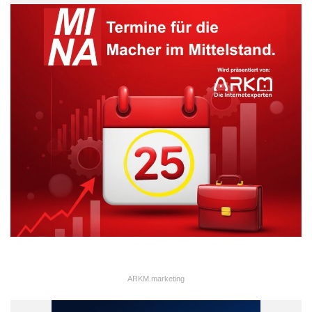
Die Mehrheit der befragten Personen äußert großes Interesse
an Elektroautos: Mehr als ein Drittel stimmt zu, ernsthaft über
eine Anschaffung nachzudenken. 96,9 Prozent der Befragten
geben an, es sich vorstellen zu können, ein Elektroauto im
Rahmen von Carsharing zu nutzen. Personen, die zu Beginn
durch zusätzliche Informationen zum Abgasskandal beeinflusst
wurden, zeigten eine leichte Steigerung von Interesse,
Anschaffungs- und Kaufabsicht, wodurch der Abgasskandal als
ARKM.marketing
ein möglicher Treiber der Kaufbereitschaft identifiziert werden
kann.