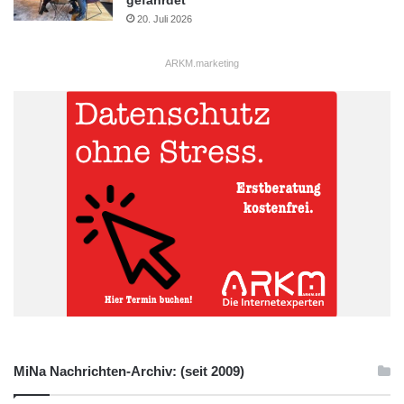
Marktforschungsinstitut
gefährdet
20. Juli 2026
Studie Abgasskandal
ARKM.marketing
Studie Elektromobilität
MiNa Nachrichten-Archiv: (seit 2009)