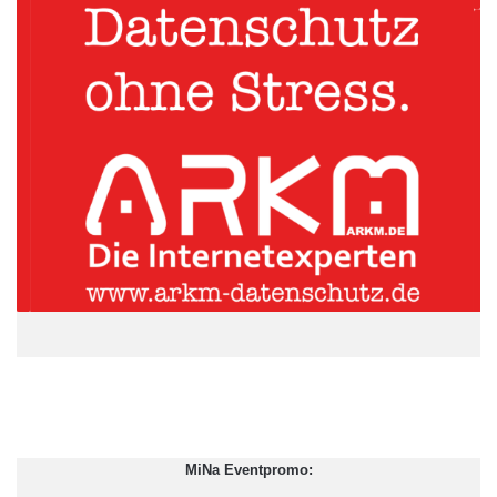
Quelle: Dr. Grieger & Cie. Marktforschung
Die Ergebnisse der Studie zeigen, dass Personen, die zu
Befragungsbeginn mit Informationen zum Abgasskandal
konfrontiert wurden, verstärkt Emotionen wie Besorgnis, Wut
oder Abscheu wahrnahmen. Befragte, die diese Informationen
nicht erhielten, empfanden in erster Linie Sympathie.
ARKM.marketing
MiNa Eventpromo: