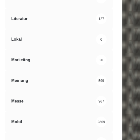
Literatur
127
Lokal
0
Marketing
20
Meinung
599
Messe
967
Mobil
2869