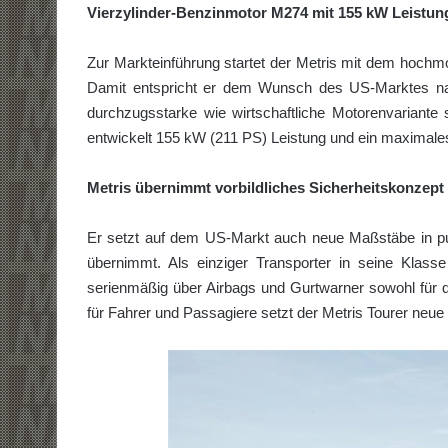
Vierzylinder-Benzinmotor M274 mit 155 kW Leistung
Zur Markteinführung startet der Metris mit dem hochm
Damit entspricht er dem Wunsch des US-Marktes nac
durch­zugsstarke wie wirtschaftliche Motorenvariante 
entwickelt 155 kW (211 PS) Leistung und ein maxi­ma
Metris übernimmt vorbildliches Sicherheitskonzept
Er setzt auf dem US-Markt auch neue Maßstäbe in pu
übernimmt. Als einziger Transporter in seine Klass
serienmäßig über Airbags und Gurtwarner sowohl für d
für Fahrer und Passagiere setzt der Metris Tourer neu