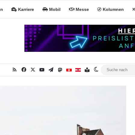
en
Karriere
Mobil
Messe
Kolumnen
RSS
Facebook
X
YouTube
Telegram
Mastodon
Inhaltsverzeichnis
MiNa CH
MiNa AT
Skin umschalten