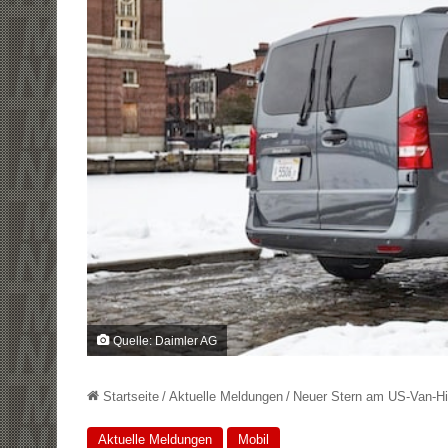
Quelle: Daimler AG
Startseite
/
Aktuelle Meldungen
/
Neuer Stern am US-Van-H
Aktuelle Meldungen
Mobil