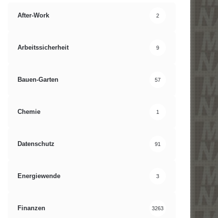
After-Work
2
Arbeitssicherheit
9
Bauen-Garten
57
Chemie
1
Datenschutz
91
Energiewende
3
Finanzen
3263