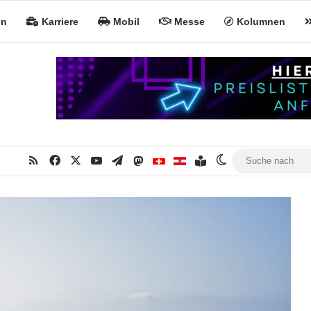
en
Karriere
Mobil
Messe
Kolumnen
RSS
Facebook
X
YouTube
Telegram
Mastodon
Inhaltsverzeichnis
MiNa CH
MiNa AT
Skin umschalten