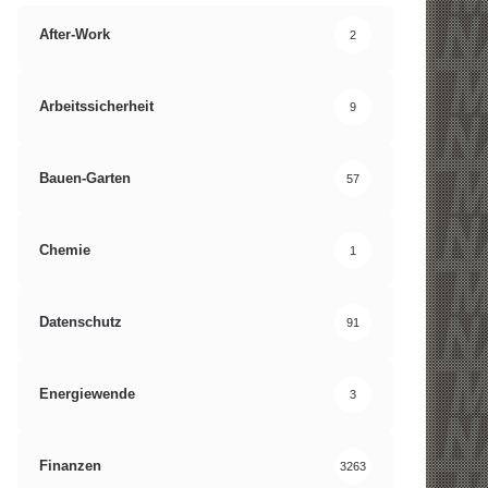
After-Work
2
Arbeitssicherheit
9
Bauen-Garten
57
Chemie
1
Datenschutz
91
Energiewende
3
Finanzen
3263