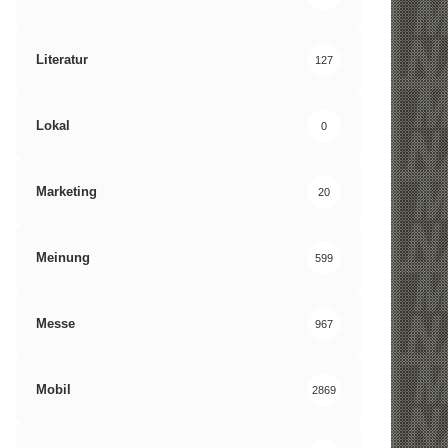
Literatur
127
Lokal
0
Marketing
20
Meinung
599
Messe
967
Mobil
2869