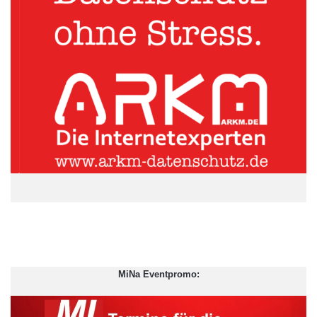
Quellenangabe: „obs/DFSI Ratings GmbH“
Die Qualität der Versicherungs- und Bankprodukte ist direkt
verbunden mit der Substanzkraft des Anbieters. Während wir
bis vor kurzem kaum relevante Unterschiede in der
Substanzkraft von Versicherern verzeichnen konnten, gibt es
heute auf Grund der aktuellen finanzwirtschaftlichen
Entwicklungen gravierende Unterschiede. Die
Substanzkraftquote liefert einen aussagekräftiger Indikator dafür,
wie wahrscheinlich es ist, dass aufgrund der Finanzkraft und
Substanz ein Versicherer auch in Zukunft stabile bzw. moderat
steigende Beitragssätze anbieten kann und in der Lage ist,
Finanzkrisen ohne größere Schwankungen zu durchstehen.
MiNa Eventpromo:
ARKM.marketing