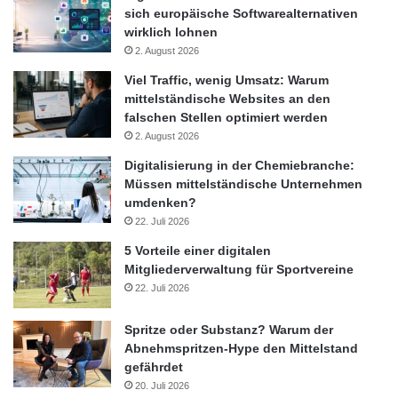
Risikoselektion führen mittel- und langfristig zur
sich europäische Softwarealternativen
Beeinträchtigung der finanziellen Leistungsfähigkeit des
wirklich lohnen
Versicherers.
2. August 2026
Viel Traffic, wenig Umsatz: Warum
Der Service ist die dritte Komponente als Teil der umfassenden
mittelständische Websites an den
Beurteilung der Unternehmensqualität. Service gegenüber dem
falschen Stellen optimiert werden
Vermittler und gegenüber dem Versicherungsnehmer ist für
2. August 2026
transparente und innovative Versicherer ein wichtiges Merkmal
Digitalisierung in der Chemiebranche:
um sich gegenüber den Wettbewerbern abzuheben.
Müssen mittelständische Unternehmen
umdenken?
22. Juli 2026
Mehr Informationen zu den Teilbereichsergebnissen
Substanzkraft, Produktqualität und Service, sowie zur Rating-
5 Vorteile einer digitalen
Mitgliederverwaltung für Sportvereine
Methodik und den Scorecards unter www.dfsi-ratings.de,
22. Juli 2026
Telefon: +49 (0)221 6777 4569-0
Spritze oder Substanz? Warum der
Die DFSI Ratings GmbH ist eine Ausgründung aus der DFSI
Abnehmspritzen-Hype den Mittelstand
Deutsches Finanz-Service Institut GmbH. Hier werden alle
gefährdet
Qualitätsratings, die bislang unter DFSI Deutsches Finanz-
20. Juli 2026