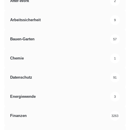
After-Work
2
Produktqualität
Qualitätsrating
Unternehmensqualität
Arbeitssicherheit
9
Bauen-Garten
57
Chemie
1
Datenschutz
91
Energiewende
3
Finanzen
3263