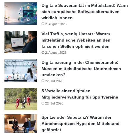
platziert werden, eine Alternative zur Verfügung. Das
Digitale Souveränität im Mittelstand: Wann
Unternehmen muss weder ein externes Rating einholen, noch
sich europäische Softwarealternativen
Zeit und Kosten für Dokumentations- und Publizitätspflichten
wirklich lohnen
2. August 2026
einplanen.
Viel Traffic, wenig Umsatz: Warum
Das Problem mit der Digitalisierung
mittelständische Websites an den
falschen Stellen optimiert werden
2. August 2026
Mittelständler investieren vorsichtiger. Das Jahr 2008 hat
gezeigt, dass unvorhergesehen Ereignisse jederzeit eintreten
Digitalisierung in der Chemiebranche:
Müssen mittelständische Unternehmen
können. Während die Eigenkapitalquoten vor zehn Jahren noch
umdenken?
zwischen 25 Prozent und 30 Prozent ausmachten, liegen sie
22. Juli 2026
sich heute zwischen 30 Prozent und 35 Prozent. Ein Zeichen,
5 Vorteile einer digitalen
dass Mittelständler nur noch Schritt für Schritt planen. Die
Mitgliederverwaltung für Sportvereine
Digitalisierung gewinnt zudem auch immer mehr an Bedeutung.
22. Juli 2026
75 Prozent aller Unternehmen sind überzeugt, mit der
Digitalisierung den entscheidenden Erfolgsfaktor im Wettbewerb
Spritze oder Substanz? Warum der
zu haben. Jedoch haben zwei Drittel aller Unternehmer nur
Abnehmspritzen-Hype den Mittelstand
wenige Kenntnisse; sie haben sich bislang kaum oder gar nicht
gefährdet