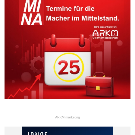
Quelle: Skitterphoto/pixabay.com
Die Frage nach der Bonität
Bernd Papenstein, Experte und Partner für
Mittelstandsfinanzierung bei der
PwC
, einer
Beratungsgesellschaft, weiß, dass der Mittelstand wohl alles
von den Banken haben kann. Jedoch nur, wenn die
Unternehmen eine gute Bonität haben. Riskantere Bonitäten
ARKM.marketing
werden nur akzeptiert, wenn auch das Potential für
provisionsträchtige Produkte, die mitunter zur Absicherung