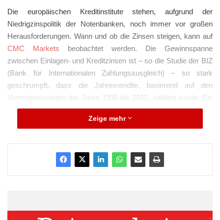
Die europäischen Kreditinstitute stehen, aufgrund der
Niedrigzinspolitik der Notenbanken, noch immer vor großen
Herausforderungen. Wann und ob die Zinsen steigen, kann auf
CMC Markets
beobachtet werden. Die Gewinnspanne
zwischen Einlagen- und Kreditzinsen ist – so die Studie der BIZ
(Bank für Internationalen Zahlungsausgleich) – so stark
geschrumpft, dass die Jahresrendite, basierend auf den
Vermögenswerten der Jahre 1995 bis 2012, halbiert wurde. Ein
Umstand, auf den die Banken reagieren mussten. Heute sind es
Zeige mehr
vorwiegend provisionsträchtige Produkte, die Mittelständler
überzeugen sollen, eine Finanzierung aufzunehmen. Vergeben
die Banken mehr Kredite, können sie die schmale
Gewinnspanne wettmachen.
ARKM.marketing