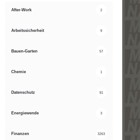
After-Work
2
Arbeitssicherheit
9
Bauen-Garten
57
Chemie
1
Datenschutz
91
Energiewende
3
Finanzen
3263