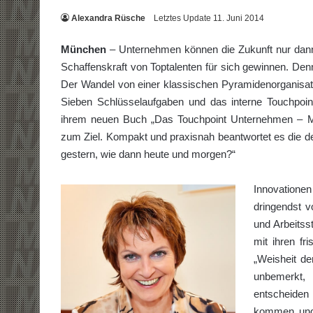
Alexandra Rüsche
Letztes Update 11. Juni 2014
München
– Unternehmen können die Zukunft nur dann er
Schaffenskraft von Toptalenten für sich gewinnen. De
Der Wandel von einer klassischen Pyramidenorganis
Sieben Schlüsselaufgaben und das interne Touchpoin
ihrem neuen Buch „Das Touchpoint Unternehmen – Mit
zum Ziel. Kompakt und praxisnah beantwortet es die de
gestern, wie dann heute und morgen?“
Innovationen
dringendst v
und Arbeitsst
mit ihren f
„Weisheit d
unbemerkt
entscheide
kommen und 