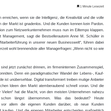
1 Minute Lesezeit
reichen, wenn sie die Intelligenz, die Kreativität und die volle
nn der Markt ist gnadenlos. Und die Kunden kennen kein Pardon.
ation zum Netzwerkunternehmen muss nun im Eiltempo klappen.
t Management, sagt die Bestsellerautorin Anne M. Schüller in
arbeiterführung in unserer neuen Businesswelt“, führen dabei
rzeit wohl brennendste aller Managerfragen: „Wenn nicht so wie
 sind jetzt zunächst drinnen, im firmeninternen Zusammenspiel,
onnöten. Denn ein paradigmatischer Wandel der Lebens-, Kauf-
ile ist unübersehbar. Digital transformiert treiben mutige Anbieter
rischen Ideen den Markt atemberaubend schnell voran. Und die
er Vielen“ hat die Macht, von den meisten Unternehmen nahezu
, schon längst übernommen. Was das bedeutet? Heute
n vor allem die eigenen Kunden darüber, ob neue Kunden
kaufen. Und die eigenen Mitarbeiter entscheiden maßgeblich