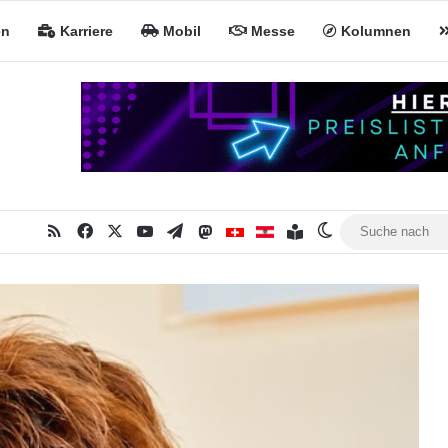
en
Karriere
Mobil
Messe
Kolumnen
RSS
Facebook
X
YouTube
Telegram
Mastodon
Inhaltsverzeichnis
MiNa CH
MiNa AT
Skin umschalte