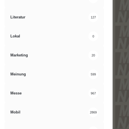
Literatur
127
Lokal
0
Marketing
20
Meinung
599
Messe
967
Mobil
2869