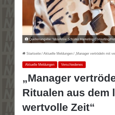
Quellenangabe: "obs/Anne Schüller Marketing Consulting/Pet
Startseite
/
Aktuelle Meldungen
/
„Manager vertrödeln mit ve
Aktuelle Meldungen
Verschiedenes
„Manager vertröde
Ritualen aus dem 
wertvolle Zeit“