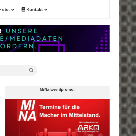
etc.
Kontakt
n
Suche
nach
MiNa Eventpromo: