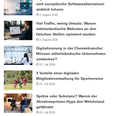
sich europäische Softwarealternativen
Es könnte dazu kommen, dass in einer solchen Situation im
wirklich lohnen
Süden Deutschlands 1.000 Megawatt fehlen. „Das ist alles sehr
2. August 2026
auf Kante genäht“, mahnte Kurth. Es komme bei derartigen
Viel Traffic, wenig Umsatz: Warum
Szenarien immer auf das gewünschte Sicherheitsniveau an. „In
mittelständische Websites an den
einer Situation mit einem durchschnittlichen Stromverbrauch ist
falschen Stellen optimiert werden
die Situation erheblich entspannter als bei hoher Netzlast im
2. August 2026
Winter, wenn Sie mit 80 Gigawatt mehr als das Doppelte an
Digitalisierung in der Chemiebranche:
Stromnachfrage allein in Deutschland haben.“
Müssen mittelständische Unternehmen
umdenken?
22. Juli 2026
Ausbau der Energienetze
5 Vorteile einer digitalen
Mitgliederverwaltung für Sportvereine
Bundesnetzagentur
Erneuerbare Energien
22. Juli 2026
Kernkraft in Deutschland
Matthias Kurth
Spritze oder Substanz? Warum der
Abnehmspritzen-Hype den Mittelstand
Netzausbau
Solarstrom
Windgas
gefährdet
20. Juli 2026
Windstrom