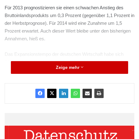
Für 2013 prognostizieren sie einen schwachen Anstieg des
Bruttoinlandsprodukts um 0,3 Prozent (gegenüber 1,1 Prozent in
der Herbstprognose). Für 2014 wird eine Zunahme um 1,5
Prozent erwartet. Auch dieser Wert bleibe unter den bisherigen
Annahmen, hieß es.
Das Expansionstempo der deutschen Wirtschaft habe sich
2012 mehr und mehr abgeschwächt, erklärte das Institut. Im
Zeige mehr
Schlussquartal dürfte die gesamtwirtschaftliche Produktion mit
1,2 Prozent sogar recht kräftig sinken. Maßgeblich hierfür seien
die Ausfuhrflaute und die abermals rückläufigen
Unternehmensinvestitionen. Gegenüber dem Vorjahr dürfte die
Produktion im Gesamtjahr um 0,7 Prozent zugelegt haben. Im
Herbst waren die Kieler Ökonomen noch von einem Anstieg um
0,8 Prozent ausgegangen.
ARKM.marketing