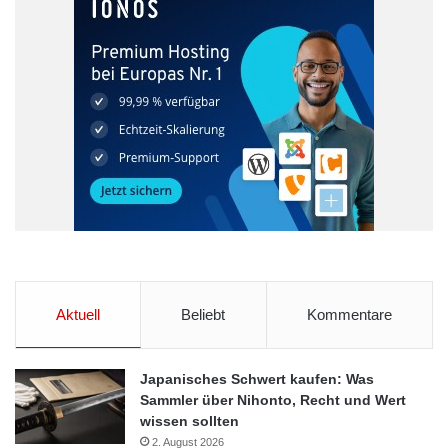
intensiver beobachten und „Pro Fahrrad“ mitbestimmen
können.“ so Siegfried Neuberger, Geschäftsführer des ZIV.
Quelle: Zweirad-Industrie-Verband e.V. (ZIV)
Büro
Entscheidungen
Eröffnung
Radverkehrsanteils
Zweirad-Industrie-Verband
Aktuell
Beliebt
Kommentare
Japanisches Schwert kaufen: Was
Sammler über Nihonto, Recht und Wert
wissen sollten
2. August 2026