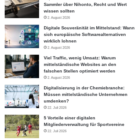
Sammler über Nihonto, Recht und Wert
Karlsruhe mit etwa 21 Millionen Euro sein.“
wissen sollten
Eine ähnliche Dynamik zeichnet sich für den Gesamtkonzern
2. August 2026
ab: Im vergangenen Geschäftsjahr beliefen sich die
Digitale Souveränität im Mittelstand: Wann
Investitionen auf rund 256 Millionen Euro, für das laufende
sich europäische Softwarealternativen
Geschäftsjahr liegen sie bei rund 300 Millionen Euro. dm
wirklich lohnen
expandiert in elf weiteren europäischen Ländern. Europaweit
2. August 2026
wurden 232 dm-Märkte neu eröffnet, der Nettozuwachs betrug
Viel Traffic, wenig Umsatz: Warum
171 auf nunmehr 3.064 dm-Märkte. Für das aktuelle
mittelständische Websites an den
Geschäftsjahr sind bisher 264 Neueröffnungen geplant, dies
falschen Stellen optimiert werden
entspricht dann konzernweit einem Nettozuwachs von 210
2. August 2026
Märkten.
Digitalisierung in der Chemiebranche:
Müssen mittelständische Unternehmen
umdenken?
22. Juli 2026
5 Vorteile einer digitalen
Mitgliederverwaltung für Sportvereine
22. Juli 2026