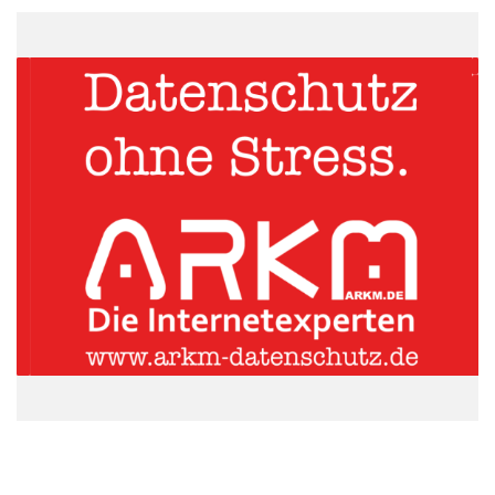
Quelle: dm-drogerie markt GmbH + Co. KG
Europaweit überschritt der Konzern mit dem Ablauf des
Geschäftsjahres die Schwellen von 3.000 Märkten und 50.000
Mitarbeitern. Der europaweit 3.000. dm-Markt eröffnete im
Sommer 2014 in Sanski Most in Bosnien-Herzegowina. Das
Wachstum in den 12 Ländern betrug insgesamt 632 Millionen
Euro (8,2 Prozent), wodurch ein Gesamtumsatz von 8,32
Milliarden Euro erwirtschaftet werden konnte – ebenfalls ein
neuer Rekord. 52.062 Menschen arbeiten nun bei dm-drogerie
markt.
dm eröffnete im abgelaufenen Geschäftsjahr in Deutschland 174
neue dm-Märkte, der Nettozuwachs betrug 142 Märkte. Das
Unternehmen betreibt bundesweit nun 1.622 dm-Märkte. Die
zügige Ausweitung des dm-Netzes ist mit erheblichen
Investitionen verbunden. Im vergangenen Geschäftsjahr lag das
Investitionsvolumen in Deutschland bei rund 190 Millionen Euro.