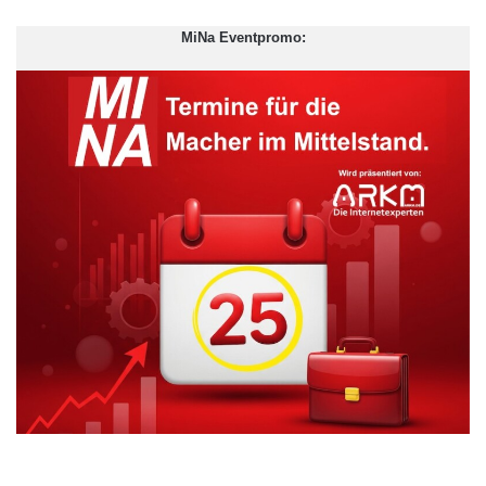
Im gerade begonnenen Geschäftsjahr 2014/2015 plant dm mit
mehr als 214 Millionen Euro Investitionen auf einem noch
MiNa Eventpromo:
höheren Niveau und wird von Flensburg bis Konstanz mehr als
160 Millionen Euro in bestehende und neue Märkte investieren.
Geplant sind bundesweit rund 170 Neueröffnungen, was einem
Nettozuwachs von rund 140 Märkten entspricht. „Der
wachsende Kundenzuspruch macht neben einer
kontinuierlichen Pflege und Instandhaltung unserer dm-Märkte
auch eine stetige Erweiterung und Verdichtung unseres
Filialnetzes notwendig“, sagt Markus Trojansky, der als dm-
Geschäftsführer den Bereich Expansion verantwortet.
ARKM.marketing