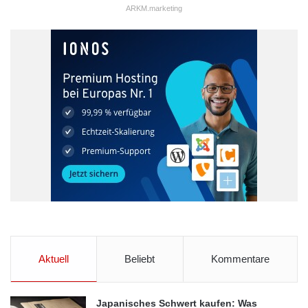
ARKM.marketing
„Die Neueröffnungen und Umbauten von dm-Märkten bilden den
Schwerpunkt unserer Investitionstätigkeiten“, erläutert Martin
Dallmeier, als dm-Geschäftsführer verantwortlich für das
Ressort Finanzen + Controlling. „Weitere Schwerpunkte im
Aktuell
Beliebt
Kommentare
gerade begonnenen Geschäftsjahr werden der Ausbau der
Informationstechnologie, für den wir rund 22 Millionen Euro
veranschlagt haben, und der Neubau unserer Zentrale in
Japanisches Schwert kaufen: Was