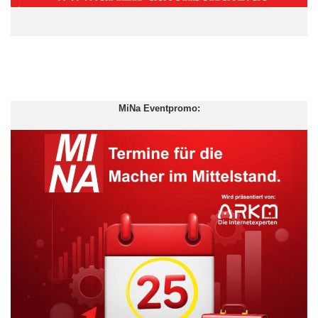
MiNa Eventpromo:
Berlin
Faktenkontor GmbH
GPRA
Hamburger Agentur
Kommunikationsagenturen
PR-Agenturen