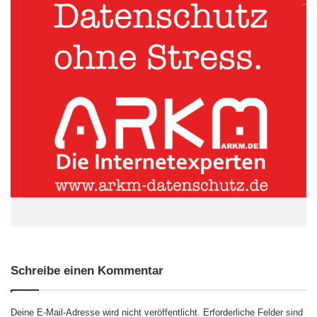
„Social Media-Werbung hat sich zu einem wesentlichen
Element im Marketing entwickelt. Unternehmen suchen nach
Wegen, um ein aktives und engagiertes Publikum zu erreichen.
Gleichzeitig wollen sie mehr aus ihren Inhalten und Werbe-
Spendings und –Investitionen herausholen. Mit AdEspresso
bieten wir unseren Kunden eine einfach zu nutzende,
leistungsfähige und bewährte Lösung, die einen messbaren
Return on Investment liefert“, erklärt Hootsuite CEO Ryan
Holmes.
ARKM.marketing
Schreibe einen Kommentar
Deine E-Mail-Adresse wird nicht veröffentlicht.
Erforderliche Felder sind