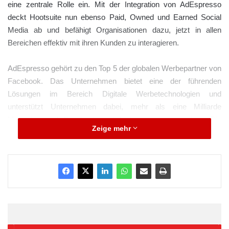
eine zentrale Rolle ein. Mit der Integration von AdEspresso
deckt Hootsuite nun ebenso Paid, Owned und Earned Social
Media ab und befähigt Organisationen dazu, jetzt in allen
Bereichen effektiv mit ihren Kunden zu interagieren.
AdEspresso gehört zu den Top 5 der globalen Werbepartner von
Facebook. Das Unternehmen bietet eine der führenden
Lösungen im Bereich Digitale Werbetechnologien und
unterstützt Unternehmen dabei, mehr als eine Milliarde
Menschen auf Facebook und Instagram zu erreichen. Die
Zeige mehr
aktuelle Übernahme unterstreicht: Hootsuite investiert
kontinuierlich in seine Dienste, um die beste Social Media-
Marketing-Lösung auf dem Markt anzubieten. Unternehmen und
Organisationen, die Hootsuite einsetzen, können ihre
Markenbekanntheit steigern, ihre Kunden zu höherer
Markentreue inspirieren sowie ihre Leads und damit ihren
Umsatz potenzieren.