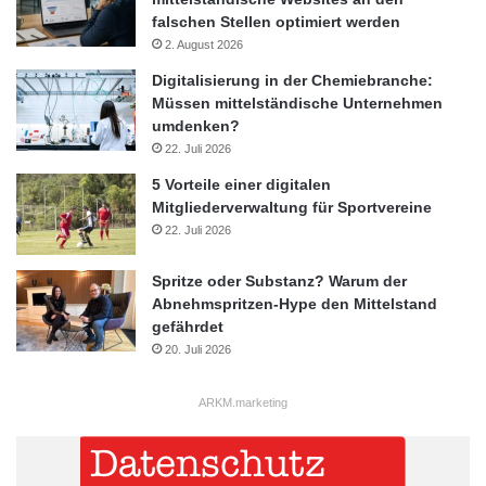
falschen Stellen optimiert werden
Übernahme
2. August 2026
Digitalisierung in der Chemiebranche:
Müssen mittelständische Unternehmen
umdenken?
22. Juli 2026
5 Vorteile einer digitalen
Mitgliederverwaltung für Sportvereine
22. Juli 2026
Spritze oder Substanz? Warum der
Abnehmspritzen-Hype den Mittelstand
gefährdet
20. Juli 2026
ARKM.marketing