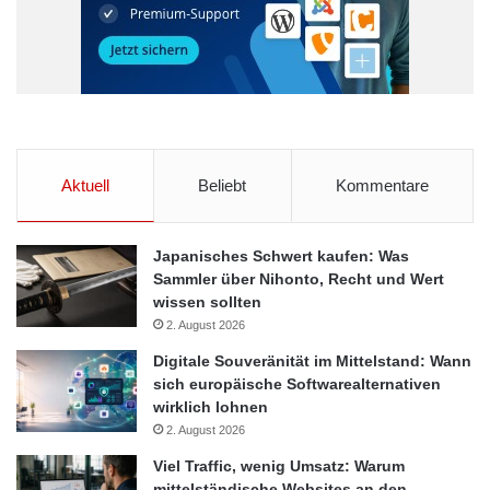
Hootsuite Familie gehören“, fügt Armando Biondi, COO von
AdEspresso, hinzu. „Wir freuen uns darauf, Organisationen mit
einer herausragenden Plattform zur Maximierung ihrer Social
Media-Marketing-Strategien zu versorgen.“
Quelle: Hootsuite Media Germany GmbH
Aktuell
Beliebt
Kommentare
AdEspresso
Advertising
Facebook
Japanisches Schwert kaufen: Was
Sammler über Nihonto, Recht und Wert
Hootsuite
Instagram
Investitionen
wissen sollten
2. August 2026
Markenbekanntheit
Markentreue
Digitale Souveränität im Mittelstand: Wann
Marktführer
Organisationen
sich europäische Softwarealternativen
wirklich lohnen
Publikum
Reichweiten
2. August 2026
Viel Traffic, wenig Umsatz: Warum
Social Media-Werbung
Spendings
mittelständische Websites an den